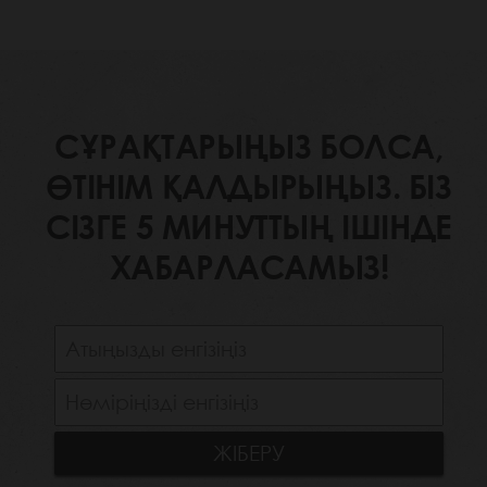
СҰРАҚТАРЫҢЫЗ БОЛСА,
ӨТІНІМ ҚАЛДЫРЫҢЫЗ. БІЗ
СІЗГЕ 5 МИНУТТЫҢ ІШІНДЕ
ХАБАРЛАСАМЫЗ!