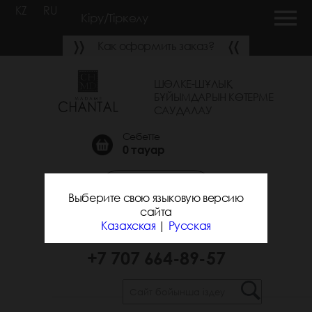
KZ
RU
Кіру/Тіркелу
Как оформить заказ?
ШӨЛКЕ-ШҰЛЫҚ
БҰЙЫМДАРЫН КӨТЕРМЕ
САУДАЛАУ
Себетте
0
тауар
Қоңырау шалуға
Выберите свою языковую версию
тапсырыс беру
сайта
Казахская
|
Русская
+7 700 743-31-25
+7 707 664-89-57