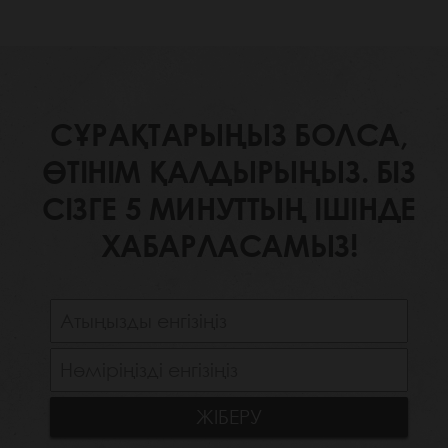
СҰРАҚТАРЫҢЫЗ БОЛСА,
ӨТІНІМ ҚАЛДЫРЫҢЫЗ. БІЗ
СІЗГЕ 5 МИНУТТЫҢ ІШІНДЕ
ХАБАРЛАСАМЫЗ!