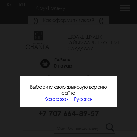
KZ
RU
Кіру/Тіркелу
Как оформить заказ?
ШӨЛКЕ-ШҰЛЫҚ
БҰЙЫМДАРЫН КӨТЕРМЕ
САУДАЛАУ
Себетте
0
тауар
Қоңырау шалуға
Выберите свою языковую версию
тапсырыс беру
сайта
Казахская
|
Русская
+7 700 743-31-25
+7 707 664-89-57