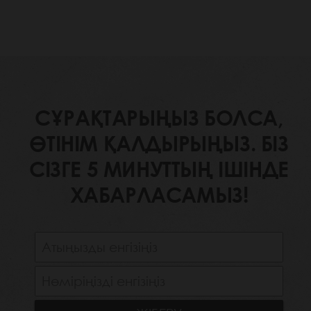
СҰРАҚТАРЫҢЫЗ БОЛСА,
ӨТІНІМ ҚАЛДЫРЫҢЫЗ. БІЗ
СІЗГЕ 5 МИНУТТЫҢ ІШІНДЕ
ХАБАРЛАСАМЫЗ!