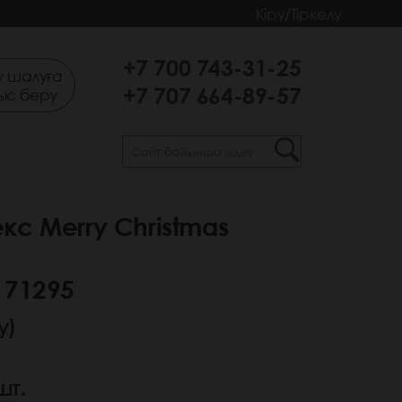
Кіру/Тіркелу
+7 700 743-31-25
 шалуға
+7 707 664-89-57
ыс беру
кс Merry Christmas
 71295
у)
шт.