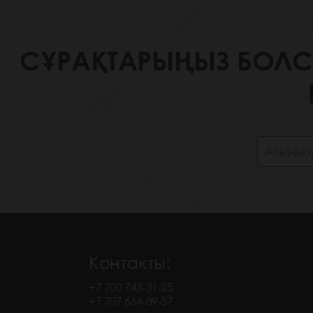
СҰРАҚТАРЫҢЫЗ БОЛСА,
Контакты:
+7 700 743-31-25
+7 707 664-89-57