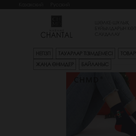
Казахский
Русский
ШӨЛКЕ-ШҰЛЫҚ
БҰЙЫМДАРЫН КӨТ
САУДАЛАУ
НЕГІЗГІ
ТАУАРЛАР ТІЗІМДЕМЕСІ
ТОВАР
ЖАҢА ӨНІМДЕР
БАЙЛАНЫС