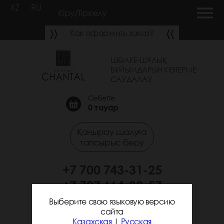
KZ
RU
Кіру/Тіркелу
Как оформить заказ?
ШӨЛКЕ-ШҰЛЫҚ
БҰЙЫМДАРЫН КӨТЕРМЕ
САУДАЛАУ
Себетте
0
тауар
Қоңырау шалуға
тапсырыс беру
+7 700 743-31-25
+7 707 664-89-57
Выберите свою языковую версию
сайта
Казахская
|
Русская