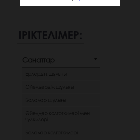
ІРІКТЕЛІМЕР:
Санаттар
Ерлердің шұлығы
Әйелдердің шұлығы
Балалар шұлығы
Әйелдер колготкилері мен
чулкилері
Балалар колготкилері