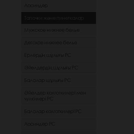
Лосиндер
Тапочки және пинеткалар
Мужское нижнее белье
Детское нижнее белье
Ерлердің шұлығы РС
Әйелдердің шұлығы РС
Балалар шұлығы РС
Әйелдер колготкилері мен
чулкилері РС
Балалар колготкилері РС
Лосиндер РС