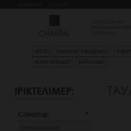
Казахский
Русский
ШӨЛКЕ-ШҰЛЫҚ
БҰЙЫМДАРЫН КӨТ
САУДАЛАУ
НЕГІЗГІ
ТАУАРЛАР ТІЗІМДЕМЕСІ
ТОВАР
ЖАҢА ӨНІМДЕР
БАЙЛАНЫС
ТАУ
ІРІКТЕЛІМЕР:
Санаттар
Ерлердің шұлығы