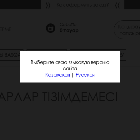
Как оформить заказ?
Себетте
Қоңырау
ЕРМЕ
0
тауар
тапсыр
Ы BASQA
СҰРАҚ-ЖАУАП
ЖЕТКІЗУ ЖӘНЕ ТӨЛЕУ
Выберите свою языковую версию
сайта
Казахская
|
Русская
АРЛАР ТІЗІМДЕМЕСІ