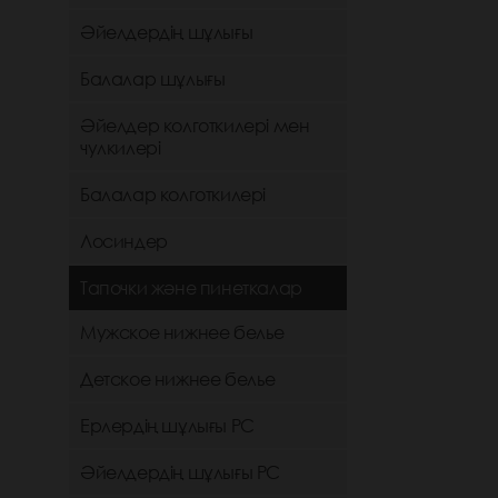
Әйелдердің шұлығы
Балалар шұлығы
Әйелдер колготкилері мен
чулкилері
Балалар колготкилері
Лосиндер
Тапочки және пинеткалар
Мужское нижнее белье
Детское нижнее белье
Ерлердің шұлығы РС
Әйелдердің шұлығы РС