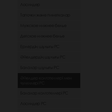
Лосиндер
Тапочки және пинеткалар
Мужское нижнее белье
Детское нижнее белье
Ерлердің шұлығы РС
Әйелдердің шұлығы РС
Балалар шұлығы РС
Әйелдер колготкилері мен
чулкилері РС
Балалар колготкилері РС
Лосиндер РС