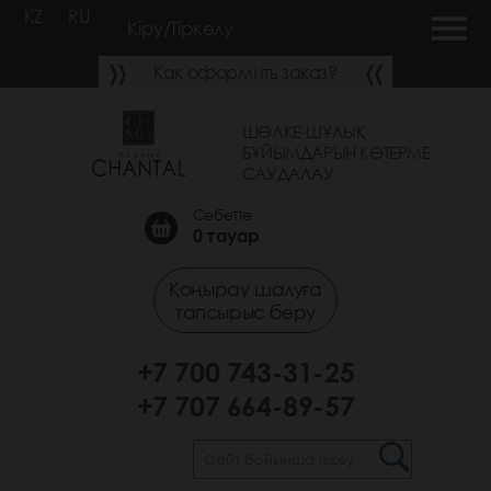
KZ
RU
Кіру/Тіркелу
Как оформить заказ?
ШӨЛКЕ-ШҰЛЫҚ
БҰЙЫМДАРЫН КӨТЕРМЕ
САУДАЛАУ
Себетте
0
тауар
Қоңырау шалуға
тапсырыс беру
+7 700 743-31-25
+7 707 664-89-57