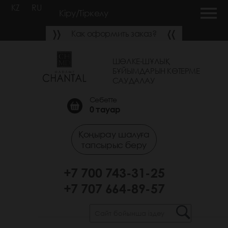
KZ
RU
Кіру/Тіркелу
Как оформить заказ?
ШӨЛКЕ-ШҰЛЫҚ
БҰЙЫМДАРЫН КӨТЕРМЕ
САУДАЛАУ
Себетте
0
тауар
Қоңырау шалуға
тапсырыс беру
+7 700 743-31-25
+7 707 664-89-57