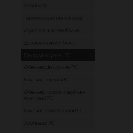
Лосиндер
Тапочки және пинеткалар
Мужское нижнее белье
Детское нижнее белье
Ерлердің шұлығы РС
Әйелдердің шұлығы РС
Балалар шұлығы РС
Әйелдер колготкилері мен
чулкилері РС
Балалар колготкилері РС
Лосиндер РС