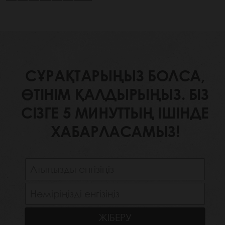
СҰРАҚТАРЫҢЫЗ БОЛСА,
ӨТІНІМ ҚАЛДЫРЫҢЫЗ. БІЗ
СІЗГЕ 5 МИНУТТЫҢ ІШІНДЕ
ХАБАРЛАСАМЫЗ!