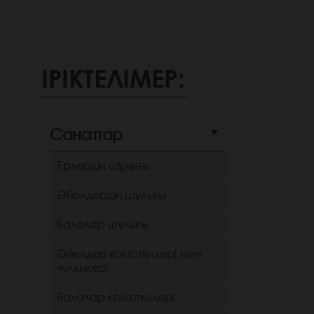
ІРІКТЕЛІМЕР:
Санаттар
Ерлердің шұлығы
Әйелдердің шұлығы
Балалар шұлығы
Әйелдер колготкилері мен
чулкилері
Балалар колготкилері