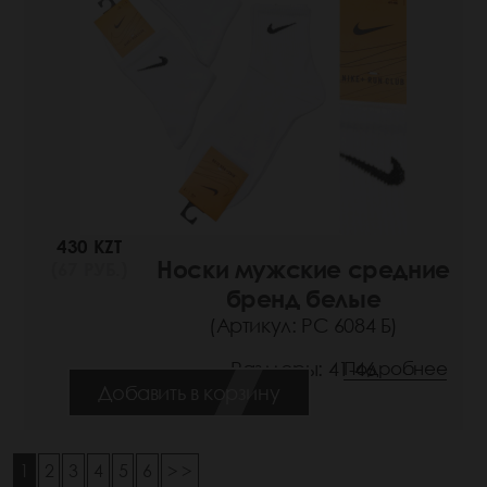
430 KZT
Носки мужские средние
(67 РУБ.)
бренд белые
(Артикул: РС 6084 Б)
Размеры: 41-46
Подробнее
Добавить в корзину
1
2
3
4
5
6
> >