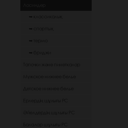
Лосиндер
➥ классикалық
➥ спорттық
➥ термо
➥ бриджи
Тапочки және пинеткалар
Мужское нижнее белье
Детское нижнее белье
Ерлердің шұлығы РС
Әйелдердің шұлығы РС
Балалар шұлығы РС