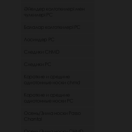
Әйелдер колготкилері мен
чулкилері РС
Балалар колготкилері РС
Лосиндер РС
Следики CHMD
Следики РС
Короткие и средние
однотонные носки chmd
Короткие и средние
однотонные носки PC
Осень/Зима носки Passo
Chantal
Осень/Зима носки CHMD