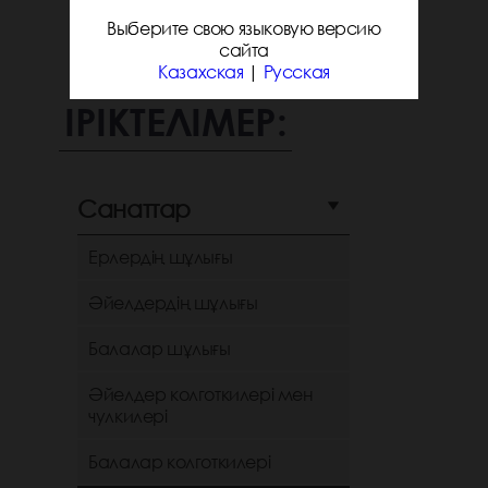
Выберите свою языковую версию
сайта
Казахская
|
Русская
ІРІКТЕЛІМЕР:
Санаттар
Ерлердің шұлығы
Әйелдердің шұлығы
Балалар шұлығы
Әйелдер колготкилері мен
чулкилері
Балалар колготкилері