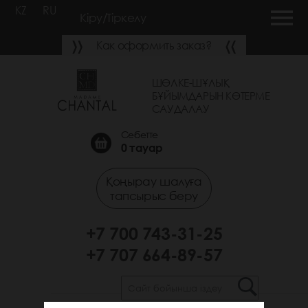
KZ
RU
Кіру/Тіркелу
Как оформить заказ?
ШӨЛКЕ-ШҰЛЫҚ
БҰЙЫМДАРЫН КӨТЕРМЕ
САУДАЛАУ
Себетте
0
тауар
Қоңырау шалуға
тапсырыс беру
+7 700 743-31-25
+7 707 664-89-57