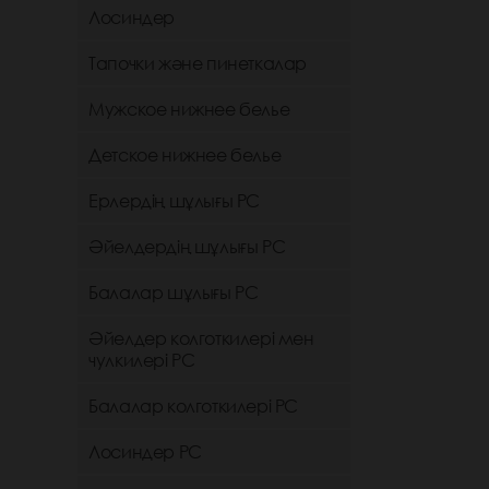
Лосиндер
Тапочки және пинеткалар
Мужское нижнее белье
Детское нижнее белье
Ерлердің шұлығы РС
Әйелдердің шұлығы РС
Балалар шұлығы РС
Әйелдер колготкилері мен
чулкилері РС
Балалар колготкилері РС
Лосиндер РС