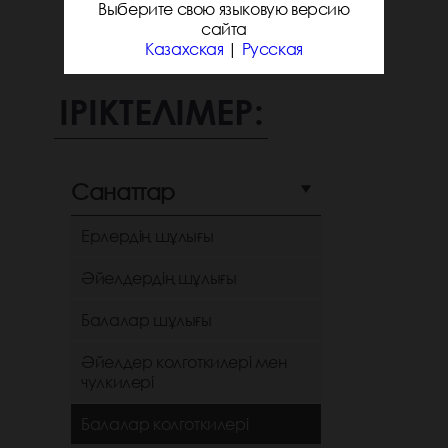
Выберите свою языковую версию
сайта
Казахская
|
Русская
ІРІКТЕЛІМЕР:
Санаттар
Ерлердің шұлығы
Әйелдердің шұлығы
Балалар шұлығы
Әйелдер колготкилері мен
чулкилері
Балалар колготкилері