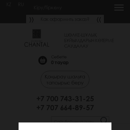
KZ
RU
Кіру/Тіркелу
Как оформить заказ?
ШӨЛКЕ-ШҰЛЫҚ
БҰЙЫМДАРЫН КӨТЕРМЕ
САУДАЛАУ
Себетте
0
тауар
Қоңырау шалуға
тапсырыс беру
+7 700 743-31-25
+7 707 664-89-57