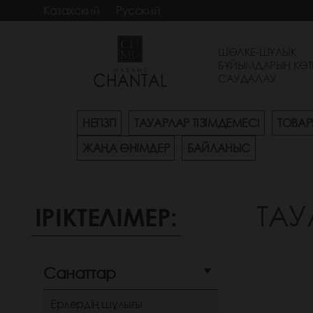
Казахский
Русский
ШӨЛКЕ-ШҰЛЫҚ
БҰЙЫМДАРЫН КӨТ
САУДАЛАУ
НЕГІЗГІ
ТАУАРЛАР ТІЗІМДЕМЕСІ
ТОВАР
ЖАҢА ӨНІМДЕР
БАЙЛАНЫС
ТАУ
ІРІКТЕЛІМЕР:
Санаттар
Ерлердің шұлығы