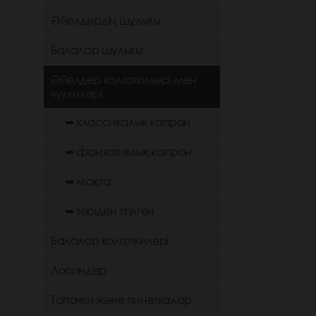
Әйелдердің шұлығы
Балалар шұлығы
Әйелдер колготкилері мен
чулкилері
➥ классикалық капрон
➥ фанзатиялық капрон
➥ мақта
➥ теріден тігілген
Балалар колготкилері
Лосиндер
Тапочки және пинеткалар