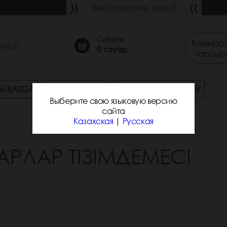
Как оформить заказ?
Себетте
Қоңырау
ЕРМЕ
0
тауар
тапсыр
Ы BASQA
СҰРАҚ-ЖАУАП
ЖЕТКІЗУ ЖӘНЕ ТӨЛЕУ
Выберите свою языковую версию
сайта
Казахская
|
Русская
АРЛАР ТІЗІМДЕМЕСІ