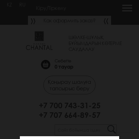
KZ
RU
Кіру/Тіркелу
Как оформить заказ?
ШӨЛКЕ-ШҰЛЫҚ
БҰЙЫМДАРЫН КӨТЕРМЕ
САУДАЛАУ
Себетте
0
тауар
Қоңырау шалуға
тапсырыс беру
+7 700 743-31-25
+7 707 664-89-57