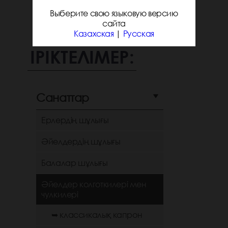
Выберите свою языковую версию
сайта
Казахская
|
Русская
ІРІКТЕЛІМЕР:
Санаттар
Ерлердің шұлығы
Әйелдердің шұлығы
Балалар шұлығы
Әйелдер колготкилері мен
чулкилері
➥ классикалық капрон