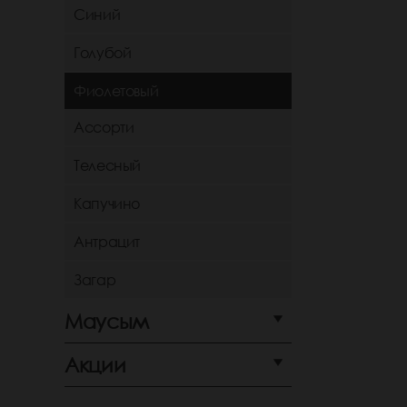
Синий
Голубой
Фиолетовый
Ассорти
Телесный
Капучино
Антрацит
Загар
Маусым
Акции