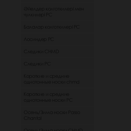
Әйелдер колготкилері мен
чулкилері РС
Балалар колготкилері РС
Лосиндер РС
Следики CHMD
Следики РС
Короткие и средние
однотонные носки chmd
Короткие и средние
однотонные носки PC
Осень/Зима носки Passo
Chantal
Осень/Зима носки CHMD