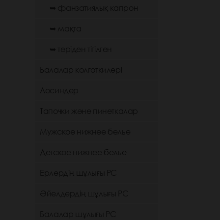
➥ фанзатиялық капрон
➥ мақта
➥ теріден тігілген
Балалар колготкилері
Лосиндер
Тапочки және пинеткалар
Мужское нижнее белье
Детское нижнее белье
Ерлердің шұлығы РС
Әйелдердің шұлығы РС
Балалар шұлығы РС