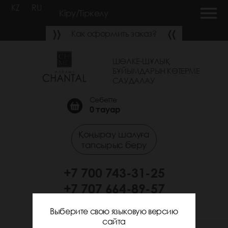
KZ
RU
Кіру/Тіркелу
Как оформить заказ?
ШӨЛКЕ-ШҰЛЫҚ
БҰЙЫМДАРЫН КӨТЕРМЕ
САУДАЛАУ
Себетте
0
тауар
Қоңырау шалуға
тапсырыс беру
+7 700 743-31-25
+7 707 664-89-57
Выберите свою языковую версию
сайта