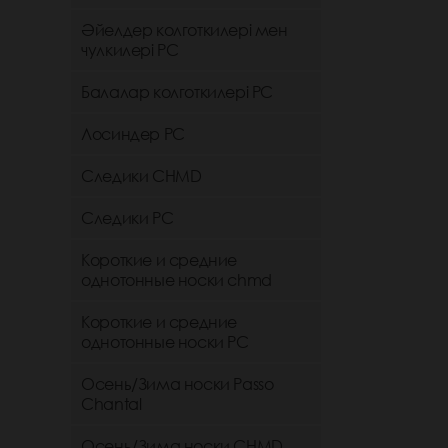
Әйелдер колготкилері мен
чулкилері РС
Балалар колготкилері РС
Лосиндер РС
Следики CHMD
Следики РС
Короткие и средние
однотонные носки chmd
Короткие и средние
однотонные носки PC
Осень/Зима носки Passo
Chantal
Осень/Зима носки CHMD