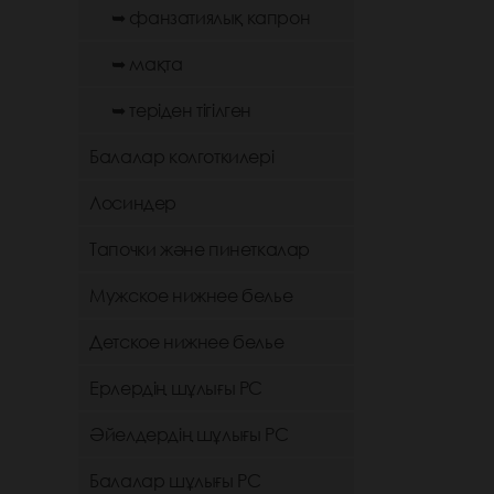
➥ фанзатиялық капрон
➥ мақта
➥ теріден тігілген
Балалар колготкилері
Лосиндер
Тапочки және пинеткалар
Мужское нижнее белье
Детское нижнее белье
Ерлердің шұлығы РС
Әйелдердің шұлығы РС
Балалар шұлығы РС