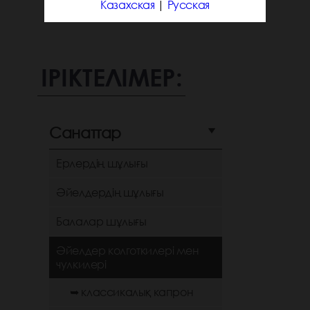
Казахская
|
Русская
ІРІКТЕЛІМЕР:
Санаттар
Ерлердің шұлығы
Әйелдердің шұлығы
Балалар шұлығы
Әйелдер колготкилері мен
чулкилері
➥ классикалық капрон