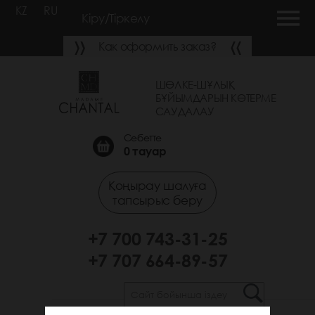
KZ
RU
Кіру/Тіркелу
Как оформить заказ?
ШӨЛКЕ-ШҰЛЫҚ
БҰЙЫМДАРЫН КӨТЕРМЕ
САУДАЛАУ
Себетте
0
тауар
Қоңырау шалуға
тапсырыс беру
+7 700 743-31-25
+7 707 664-89-57