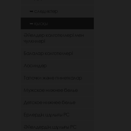
➥ следиктер
➥ қысқы
Әйелдер колготкилері мен
чулкилері
Балалар колготкилері
Лосиндер
Тапочки және пинеткалар
Мужское нижнее белье
Детское нижнее белье
Ерлердің шұлығы РС
Әйелдердің шұлығы РС