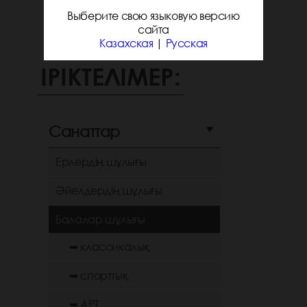
Выберите свою языковую версию
сайта
Казахская
|
Русская
ІРІКТЕЛІМЕР:
Санаттар
Ерлердің шұлығы
Әйелдердің шұлығы
Балалар шұлығы
➥ классикалық
➥ спорттық
➥ АРТ