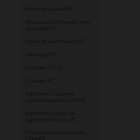
Балалар шұлығы РС
Әйелдер колготкилері мен
чулкилері РС
Балалар колготкилері РС
Лосиндер РС
Следики CHMD
Следики РС
Короткие и средние
однотонные носки chmd
Короткие и средние
однотонные носки PC
Осень/Зима носки Passo
Chantal