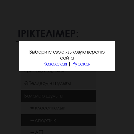
ІРІКТЕЛІМЕР:
Выберите свою языковую версию
Санаттар
сайта
Казахская
|
Русская
Ерлердің шұлығы
Әйелдердің шұлығы
Балалар шұлығы
➥ классикалық
➥ спорттық
➥ АРТ