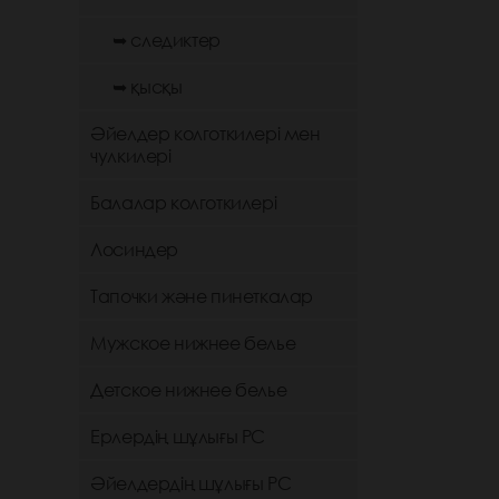
➥ следиктер
➥ қысқы
Әйелдер колготкилері мен
чулкилері
Балалар колготкилері
Лосиндер
Тапочки және пинеткалар
Мужское нижнее белье
Детское нижнее белье
Ерлердің шұлығы РС
Әйелдердің шұлығы РС