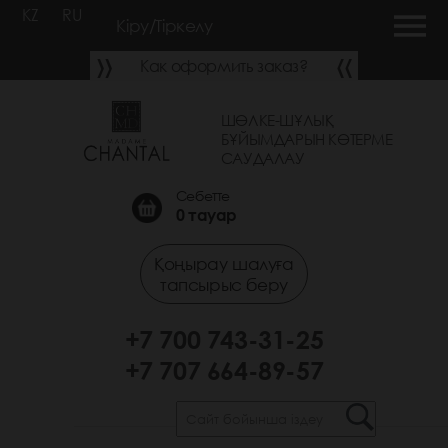
KZ
RU
Кіру/Тіркелу
Как оформить заказ?
ШӨЛКЕ-ШҰЛЫҚ
БҰЙЫМДАРЫН КӨТЕРМЕ
САУДАЛАУ
Себетте
0
тауар
Қоңырау шалуға
тапсырыс беру
+7 700 743-31-25
+7 707 664-89-57