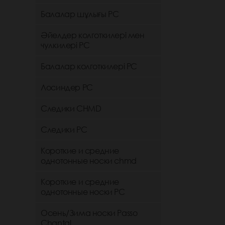
Балалар шұлығы РС
Әйелдер колготкилері мен
чулкилері РС
Балалар колготкилері РС
Лосиндер РС
Следики CHMD
Следики РС
Короткие и средние
однотонные носки chmd
Короткие и средние
однотонные носки PC
Осень/Зима носки Passo
Chantal