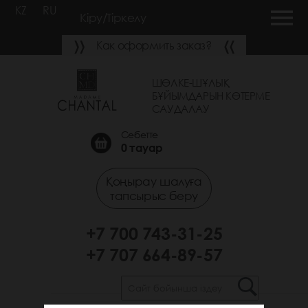
KZ
RU
Кіру/Тіркелу
Как оформить заказ?
ШӨЛКЕ-ШҰЛЫҚ
БҰЙЫМДАРЫН КӨТЕРМЕ
САУДАЛАУ
Себетте
0
тауар
Қоңырау шалуға
тапсырыс беру
+7 700 743-31-25
+7 707 664-89-57