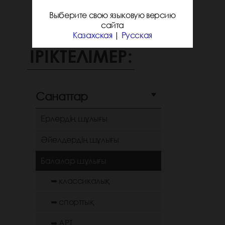
Выберите свою языковую версию
сайта
Казахская
|
Русская
ІРІКТЕЛІМЕР:
Санаттар
Ерлердің шұлығы
Әйелдердің шұлығы
Балалар шұлығы
➥ классикалық
➥ спорттық
➥ АРТ