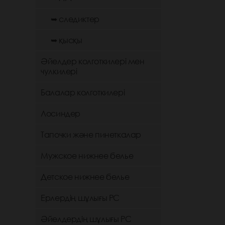
➥ следиктер
➥ қысқы
Әйелдер колготкилері мен
чулкилері
Балалар колготкилері
Лосиндер
Тапочки және пинеткалар
Мужское нижнее белье
Детское нижнее белье
Ерлердің шұлығы РС
Әйелдердің шұлығы РС