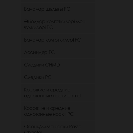
Балалар шұлығы РС
Әйелдер колготкилері мен
чулкилері РС
Балалар колготкилері РС
Лосиндер РС
Следики CHMD
Следики РС
Короткие и средние
однотонные носки chmd
Короткие и средние
однотонные носки PC
Осень/Зима носки Passo
Chantal