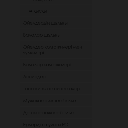
➥ қысқы
Әйелдердің шұлығы
Балалар шұлығы
Әйелдер колготкилері мен
чулкилері
Балалар колготкилері
Лосиндер
Тапочки және пинеткалар
Мужское нижнее белье
Детское нижнее белье
Ерлердің шұлығы РС