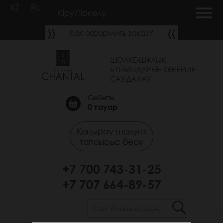
KZ
RU
Кіру/Тіркелу
Как оформить заказ?
ШӨЛКЕ-ШҰЛЫҚ
БҰЙЫМДАРЫН КӨТЕРМЕ
САУДАЛАУ
Себетте
0
тауар
Қоңырау шалуға
тапсырыс беру
+7 700 743-31-25
+7 707 664-89-57