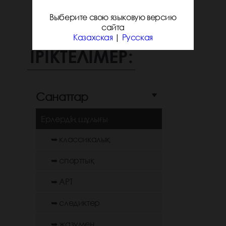
Выберите свою языковую версию
сайта
Казахская
|
Русская
ІРІКТЕЛІМЕР:
Санаттар
Ерлердің шұлығы
➥ классикалық
➥ спорттық
➥ АРТ
➥ следиктер
➥ жазумен