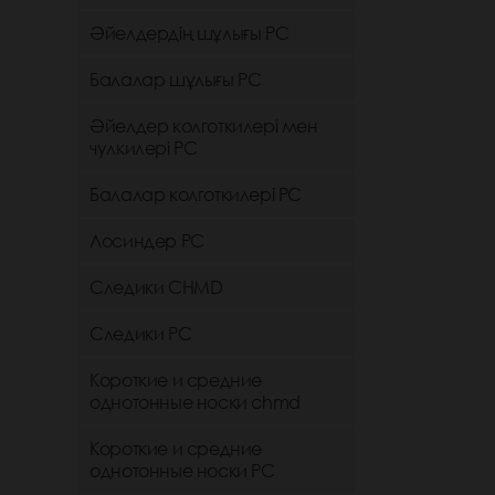
Әйелдердің шұлығы РС
Балалар шұлығы РС
Әйелдер колготкилері мен
чулкилері РС
Балалар колготкилері РС
Лосиндер РС
Следики CHMD
Следики РС
Короткие и средние
однотонные носки chmd
Короткие и средние
однотонные носки PC