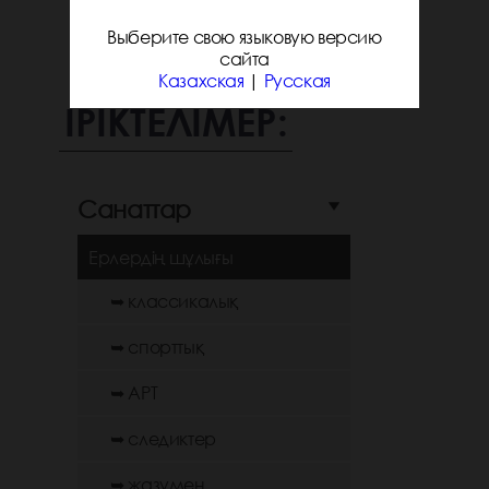
Выберите свою языковую версию
сайта
Казахская
|
Русская
ІРІКТЕЛІМЕР:
Санаттар
Ерлердің шұлығы
➥ классикалық
➥ спорттық
➥ АРТ
➥ следиктер
➥ жазумен