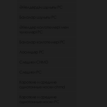
Әйелдердің шұлығы РС
Балалар шұлығы РС
Әйелдер колготкилері мен
чулкилері РС
Балалар колготкилері РС
Лосиндер РС
Следики CHMD
Следики РС
Короткие и средние
однотонные носки chmd
Короткие и средние
однотонные носки PC