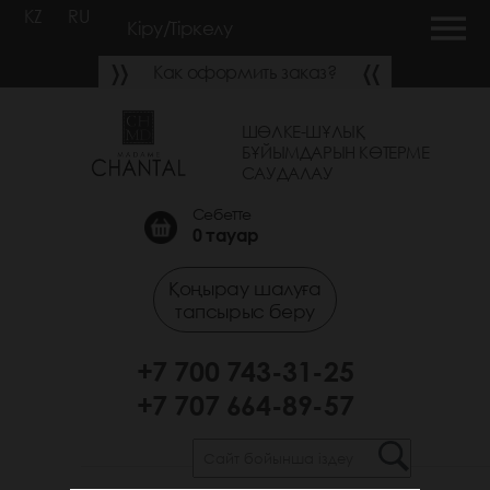
KZ
RU
Кіру/Тіркелу
Как оформить заказ?
ШӨЛКЕ-ШҰЛЫҚ
БҰЙЫМДАРЫН КӨТЕРМЕ
САУДАЛАУ
Себетте
0
тауар
Қоңырау шалуға
тапсырыс беру
+7 700 743-31-25
+7 707 664-89-57