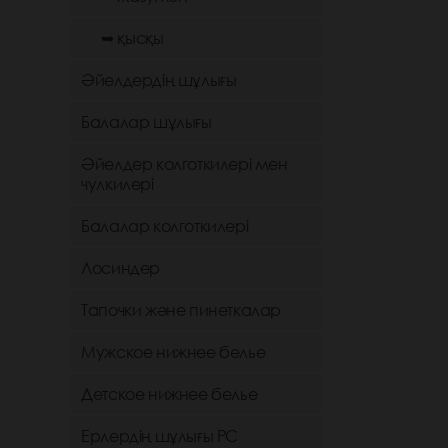
➥ қысқы
Әйелдердің шұлығы
Балалар шұлығы
Әйелдер колготкилері мен
чулкилері
Балалар колготкилері
Лосиндер
Тапочки және пинеткалар
Мужское нижнее белье
Детское нижнее белье
Ерлердің шұлығы РС