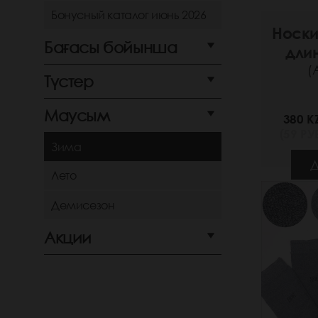
Бонусный каталог июнь 2026
Носки
Бағасы бойынша
дли
(
Түстер
Маусым
380 K
(59 РУБ
Зима
Д
Лето
Демисезон
Акции