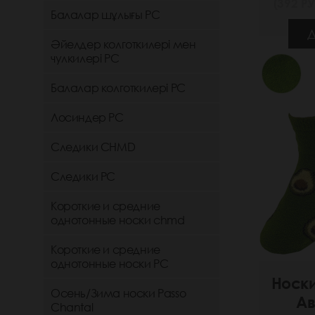
(392 РУ
Балалар шұлығы РС
Д
Әйелдер колготкилері мен
чулкилері РС
Балалар колготкилері РС
Лосиндер РС
Следики CHMD
Следики РС
Короткие и средние
однотонные носки chmd
Короткие и средние
однотонные носки PC
Носк
Осень/Зима носки Passo
Ав
Chantal