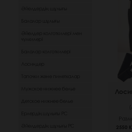
Әйелдердің шұлығы
Балалар шұлығы
Әйелдер колготкилері мен
чулкилері
Балалар колготкилері
Лосиндер
Тапочки және пинеткалар
Мужское нижнее белье
Лоси
Детское нижнее белье
(
Ерлердің шұлығы РС
Разме
Әйелдердің шұлығы РС
2550 K