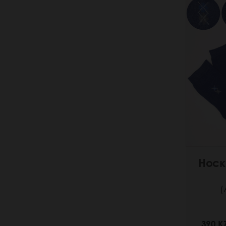
Носк
(
390 K