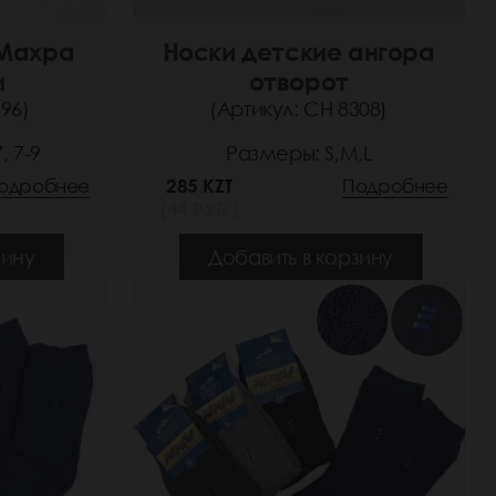
 Махра
Носки детские ангора
и
отворот
96)
(Артикул: СН 8308)
, 7-9
Размеры: S,M,L
одробнее
285 KZT
Подробнее
(44 РУБ.)
зину
Добавить в корзину