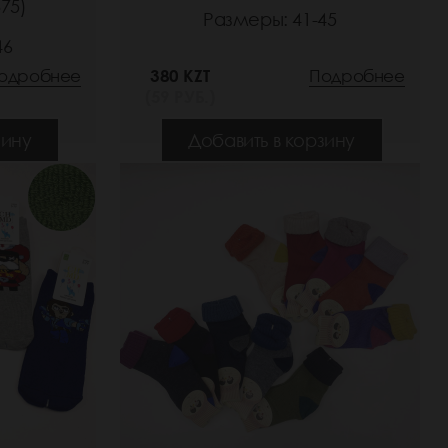
75)
Размеры: 41-45
46
одробнее
380 KZT
Подробнее
(59 РУБ.)
зину
Добавить в корзину