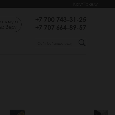
Кіру/Тіркелу
+7 700 743-31-25
 шалуға
+7 707 664-89-57
ыс беру