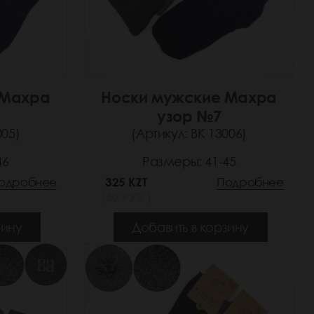
 Махра
Носки мужские Махра
узор №7
005)
(Артикул: ВК 13006)
46
Размеры: 41-45
одробнее
325 KZT
Подробнее
(50 РУБ.)
зину
Добавить в корзину