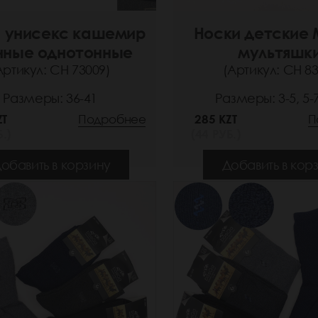
 унисекс кашемир
Носки детские
нные однотонные
мультяшк
Артикул: СН 73009)
(Артикул: СН 83
Размеры: 36-41
Размеры: 3-5, 5-7
ZT
Подробнее
285 KZT
П
.)
(44 РУБ.)
обавить в корзину
Добавить в кор