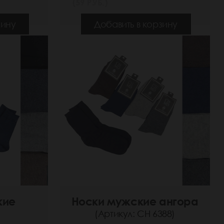
(59 РУБ.)
зину
Добавить в корзину
кие
Носки мужские ангора
(Артикул: СН 6388)