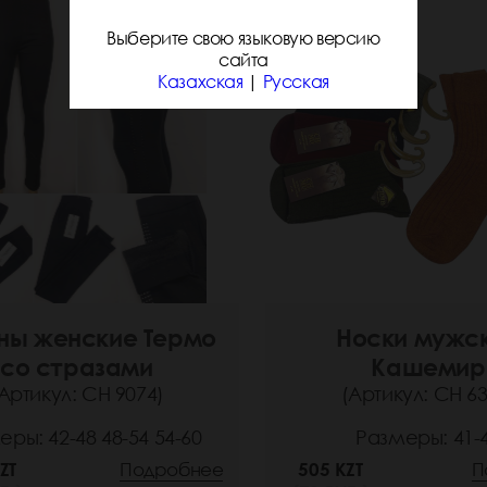
Выберите свою языковую версию
сайта
Казахская
|
Русская
ны женские Термо
Носки мужс
со стразами
Кашемир
Артикул: СН 9074)
(Артикул: СН 63
ры: 42-48 48-54 54-60
Размеры: 41-
ZT
Подробнее
505 KZT
П