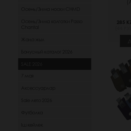
(
Осень/Зима носки CHMD
Осень/Зима колготки Passo
285 K
Chantal
(44 РУБ
Жаңа жыл
Д
Бонусный каталог 2026
SALE 2026
7 мая
Аксессуарлар
Sale лето 2026
Футболка
Іш көйлек