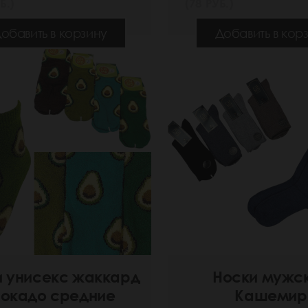
Б.)
(78 РУБ.)
обавить в корзину
Добавить в кор
и унисекс жаккард
Носки мужс
окадо средние
Кашемир