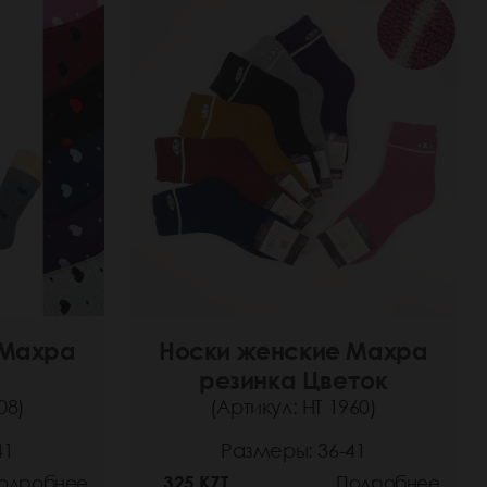
 Махра
Носки женские Махра
резинка Цветок
08)
(Артикул: НТ 1960)
41
Размеры: 36-41
одробнее
325 KZT
Подробнее