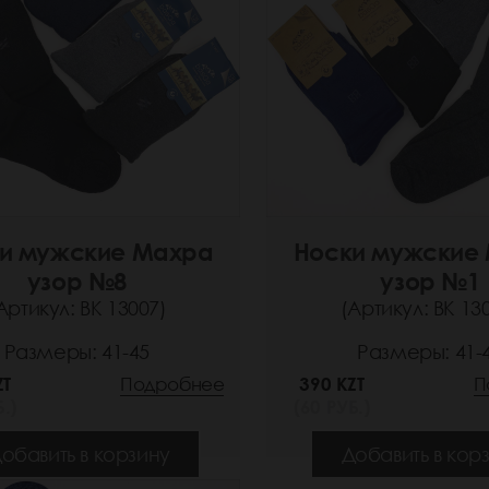
и мужские Махра
Носки мужские
узор №8
узор №1
Артикул: ВК 13007)
(Артикул: ВК 13
Размеры: 41-45
Размеры: 41-
ZT
Подробнее
390 KZT
П
.)
(60 РУБ.)
обавить в корзину
Добавить в кор