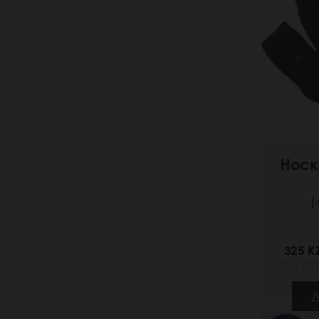
Носк
(
325 K
(50 РУБ
Д