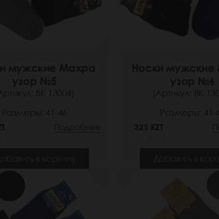
и мужские Махра
Носки мужские
узор №5
узор №6
Артикул: ВК 13004)
(Артикул: ВК 13
Размеры: 41-46
Размеры: 41-
ZT
Подробнее
325 KZT
П
.)
(50 РУБ.)
обавить в корзину
Добавить в кор