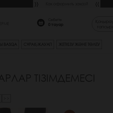
Как оформить заказ?
Себетте
Қоңырау
ЕРМЕ
0
тауар
тапсыр
Ы BASQA
СҰРАҚ-ЖАУАП
ЖЕТКІЗУ ЖӘНЕ ТӨЛЕУ
АРЛАР ТІЗІМДЕМЕСІ
5
> >