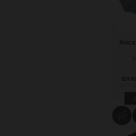
Носк
(
325 K
(50 РУБ
Д