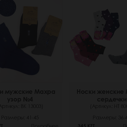
и мужские Махра
Носки женские
узор №4
сердечки
Артикул: ВК 13003)
(Артикул: НТ 80
Размеры: 41-45
Размеры: 36-
ZT
Подробнее
345 KZT
П