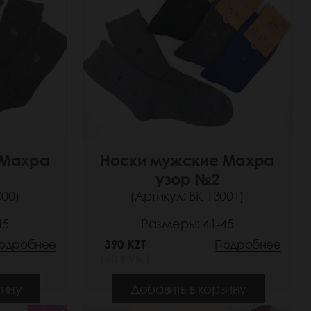
 Махра
Носки мужские Махра
узор №2
000)
(Артикул: ВК 13001)
45
Размеры: 41-45
одробнее
390 KZT
Подробнее
(60 РУБ.)
зину
Добавить в корзину