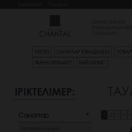
Казахский
Русский
ШӨЛКЕ-ШҰЛЫҚ
БҰЙЫМДАРЫН КӨТ
САУДАЛАУ
НЕГІЗГІ
ТАУАРЛАР ТІЗІМДЕМЕСІ
ТОВАР
ЖАҢА ӨНІМДЕР
БАЙЛАНЫС
ТАУ
ІРІКТЕЛІМЕР:
Санаттар
1
2
3
4
Ерлердің шұлығы