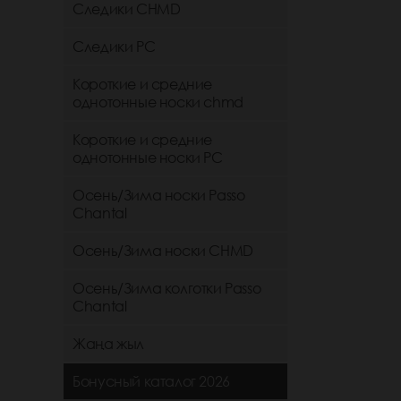
Следики CHMD
Следики РС
Короткие и средние
однотонные носки chmd
Короткие и средние
однотонные носки PC
Осень/Зима носки Passo
Chantal
Осень/Зима носки CHMD
Осень/Зима колготки Passo
Chantal
Жаңа жыл
Бонусный каталог 2026