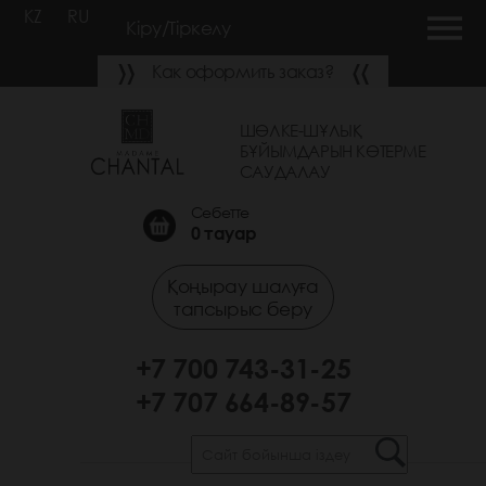
KZ
RU
Кіру/Тіркелу
Как оформить заказ?
ШӨЛКЕ-ШҰЛЫҚ
БҰЙЫМДАРЫН КӨТЕРМЕ
САУДАЛАУ
Себетте
0
тауар
Қоңырау шалуға
тапсырыс беру
+7 700 743-31-25
+7 707 664-89-57