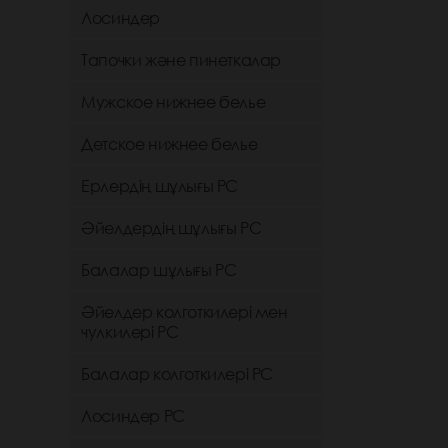
Лосиндер
Тапочки және пинеткалар
Мужское нижнее белье
Детское нижнее белье
Ерлердің шұлығы РС
Әйелдердің шұлығы РС
Балалар шұлығы РС
Әйелдер колготкилері мен
чулкилері РС
Балалар колготкилері РС
Лосиндер РС