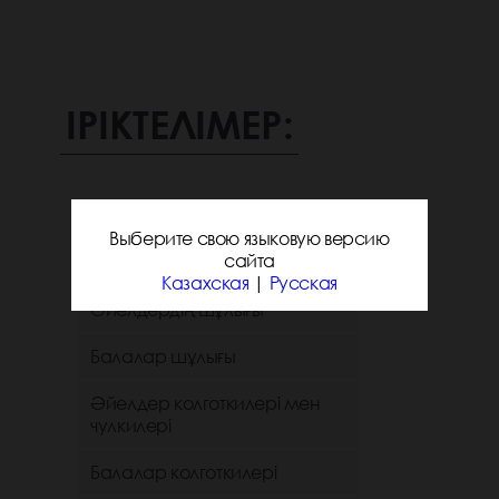
ІРІКТЕЛІМЕР:
Санаттар
Выберите свою языковую версию
сайта
Ерлердің шұлығы
Казахская
|
Русская
Әйелдердің шұлығы
Балалар шұлығы
Әйелдер колготкилері мен
чулкилері
Балалар колготкилері