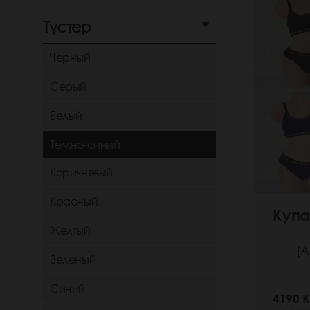
Түстер
Черный
Серый
Белый
Темно-синий
Коричневый
Красный
Купа
Желтый
(А
Зеленый
Синий
4190 K