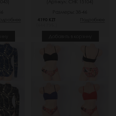
2043)
(Артикул: СНК 15104)
46
Размеры: 38-46
одробнее
4190 KZT
Подробнее
(644 РУБ.)
зину
Добавить в корзину