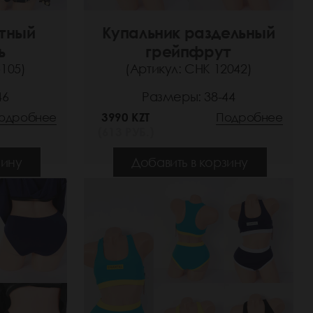
итный
Купальник раздельный
ь
грейпфрут
5105)
(Артикул: СНК 12042)
46
Размеры: 38-44
одробнее
3990 KZT
Подробнее
(613 РУБ.)
зину
Добавить в корзину