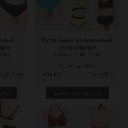
итный
Купальник раздельный
оясе
спортивный
5092)
(Артикул: СНК 12047)
44
Размеры: 38-46
одробнее
3795 KZT
Подробнее
(583 РУБ.)
зину
Добавить в корзину