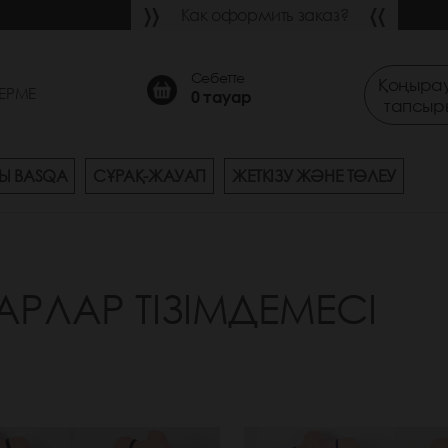
Как оформить заказ?
Себетте
Қоңырау
ЕРМЕ
0
тауар
тапсыр
Ы BASQA
СҰРАҚ-ЖАУАП
ЖЕТКІЗУ ЖӘНЕ ТӨЛЕУ
АРЛАР ТІЗІМДЕМЕСІ