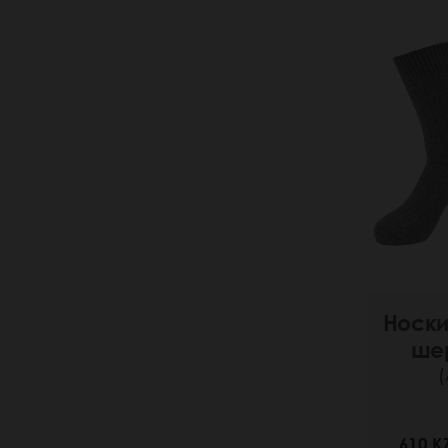
Носки
ше
(
610 K