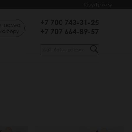
Кіру/Тіркелу
+7 700 743-31-25
 шалуға
+7 707 664-89-57
ыс беру