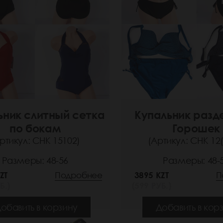
ьник слитный сетка
Купальник разд
по бокам
Горошек
ртикул: СНК 15102)
(Артикул: СНК 12(
Размеры: 48-56
Размеры: 48-
ZT
Подробнее
3895 KZT
П
Б.)
(599 РУБ.)
обавить в корзину
Добавить в кор