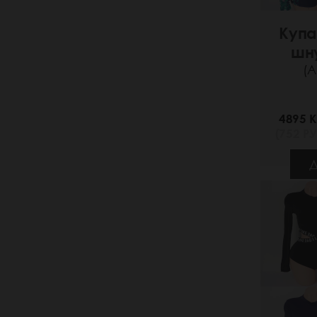
Купа
шн
(А
4895 K
(752 РУ
Д