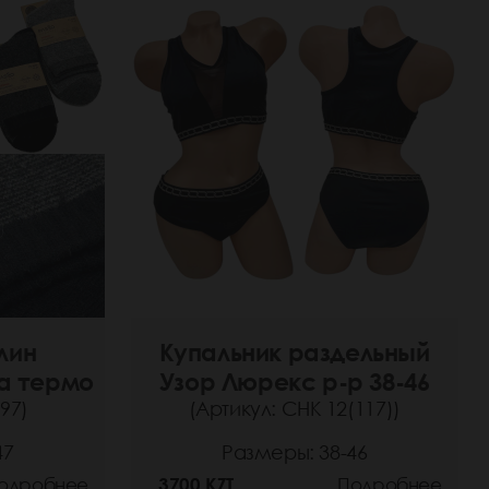
лин
Купальник раздельный
а термо
Узор Люрекс р-р 38-46
97)
(Артикул: СНК 12(117))
47
Размеры: 38-46
одробнее
3700 KZT
Подробнее