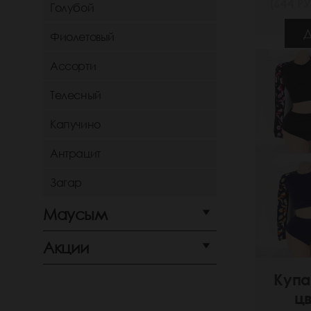
(644 РУ
Голубой
Д
Фиолетовый
Ассорти
Телесный
Капучино
Антрацит
Загар
Маусым
Акции
Купа
ц