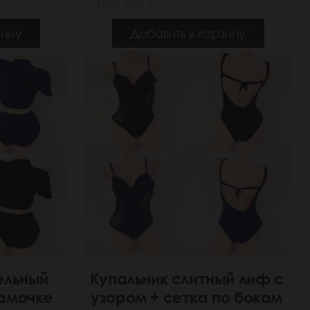
(599 РУБ.)
зину
Добавить в корзину
ельный
Купальник слитный лиф с
замочке
узором + сетка по бокам