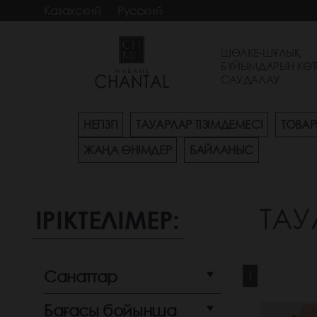
Казахский
Русский
ШӨЛКЕ-ШҰЛЫҚ
БҰЙЫМДАРЫН КӨТ
САУДАЛАУ
НЕГІЗГІ
ТАУАРЛАР ТІЗІМДЕМЕСІ
ТОВАР
ЖАҢА ӨНІМДЕР
БАЙЛАНЫС
ТАУ
ІРІКТЕЛІМЕР:
Санаттар
1
Бағасы бойынша