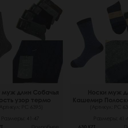
 муж длин Собачья
Носки муж д
рсть узор термо
Кашемир Полоск
Артикул: РС 6395)
(Артикул: РС 63
Размеры: 41-47
Размеры: 41-
ZT
Подробнее
630 KZT
П