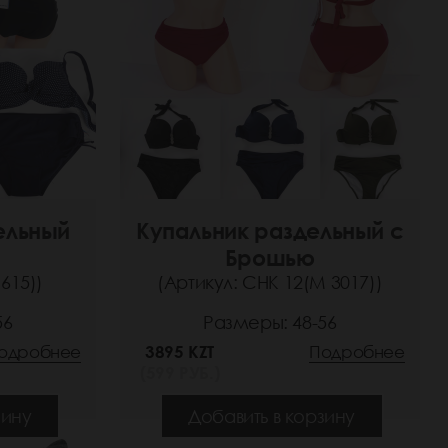
ельный
Купальник раздельный с
Брошью
615))
(Артикул: СНК 12(М 3017))
56
Размеры: 48-56
одробнее
3895 KZT
Подробнее
(599 РУБ.)
зину
Добавить в корзину