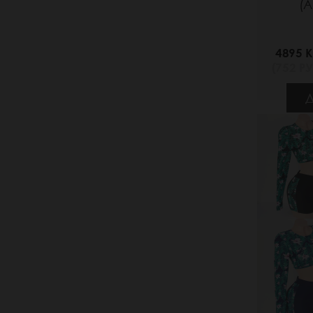
(А
4895 K
(752 РУ
Д