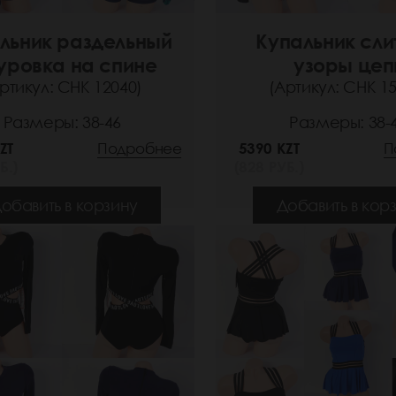
льник раздельный
Купальник сл
уровка на спине
узоры цеп
ртикул: СНК 12040)
(Артикул: СНК 1
Размеры: 38-46
Размеры: 38-
ZT
Подробнее
5390 KZT
П
Б.)
(828 РУБ.)
обавить в корзину
Добавить в кор