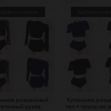
Б.)
(644 РУБ.)
обавить в корзину
Добавить в кор
льник раздельный
Купальник разд
веточный рукав
топ + трусы на 