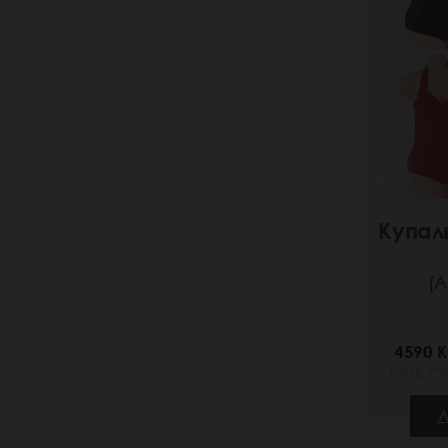
Купал
(А
4590 K
(706 РУ
Д