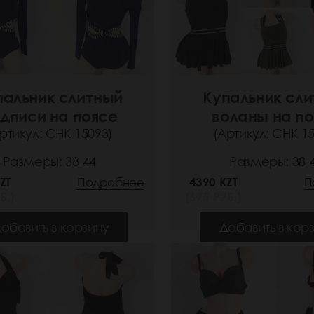
пальник слитный
Купальник сл
дписи на поясе
воланы на п
ртикул: СНК 15093)
(Артикул: СНК 1
Размеры: 38-44
Размеры: 38-
ZT
Подробнее
4390 KZT
П
Б.)
(675 РУБ.)
обавить в корзину
Добавить в кор