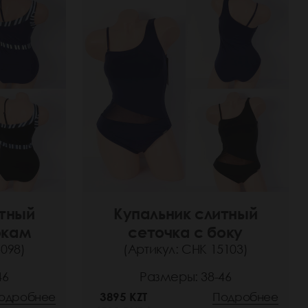
итный
Купальник слитный
окам
сеточка с боку
5098)
(Артикул: СНК 15103)
46
Размеры: 38-46
одробнее
3895 KZT
Подробнее