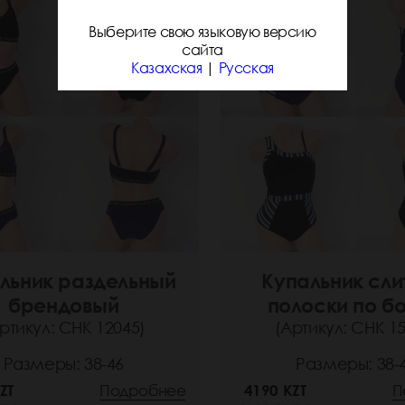
Выберите свою языковую версию
сайта
Казахская
|
Русская
льник раздельный
Купальник сл
брендовый
полоски по б
ртикул: СНК 12045)
(Артикул: СНК 1
Размеры: 38-46
Размеры: 38-
ZT
Подробнее
4190 KZT
П