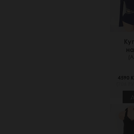
Ку
на
(А
4590 K
(706 РУ
Д