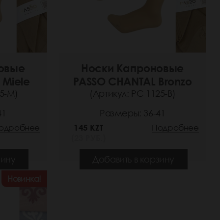
овые
Носки Капроновые
 Miele
PASSO CHANTAL Bronzo
25-M)
(Артикул: РС 1125-B)
41
Размеры: 36-41
одробнее
145 KZT
Подробнее
(23 РУБ.)
зину
Добавить в корзину
Новинка!