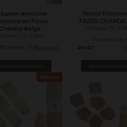
едики женские
Носки Капрон
лукапрон Passo
PASSO CHANTAL
Chantal Beige
(Артикул: РС 112
Артикул: РС 7286)
Размеры: 36-
Размеры: 37-41
ZT
Подробнее
200 KZT
П
.)
(31 РУБ.)
обавить в корзину
Добавить в кор
Новинка!