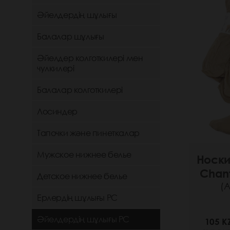
Әйелдердің шұлығы
Балалар шұлығы
Әйелдер колготкилері мен
чулкилері
Балалар колготкилері
Лосиндер
Тапочки және пинеткалар
Мужское нижнее белье
Носки
Chant
Детское нижнее белье
(А
Ерлердің шұлығы РС
Әйелдердің шұлығы РС
105 K