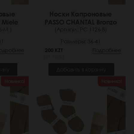
овые
Носки Капроновые
 Miele
PASSO CHANTAL Bronzo
6-M )
(Артикул: РС 1126-B)
41
Размеры: 36-41
одробнее
200 KZT
Подробнее
(31 РУБ.)
зину
Добавить в корзину
Новинка!
Новинка!