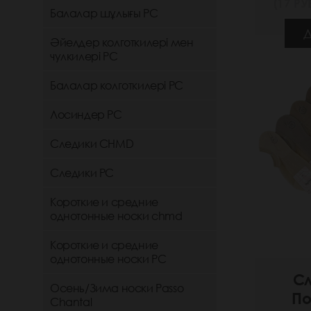
(17 РУБ
Балалар шұлығы РС
Д
Әйелдер колготкилері мен
чулкилері РС
Балалар колготкилері РС
Лосиндер РС
Следики CHMD
Следики РС
Короткие и средние
однотонные носки chmd
Короткие и средние
однотонные носки PC
Сл
Осень/Зима носки Passo
По
Chantal