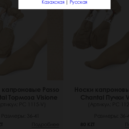
Казахская
|
Русская
 капроновые Passo
Носки капроновы
al Тормоза Visione
Chantal Пучки V
ртикул: РС 1115-V)
(Артикул: РС 112
Размеры: 36-41
Размеры: 36-
ZT
Подробнее
80 KZT
П