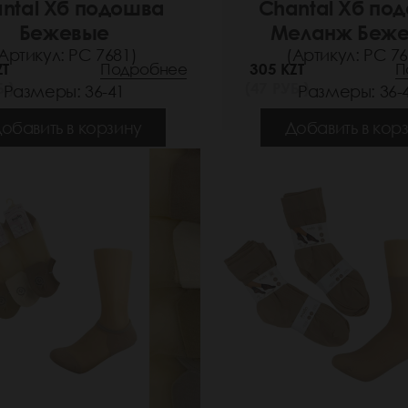
ntal Хб подошва
Chantal Хб по
Бежевые
Меланж Беж
Артикул: РС 7681)
(Артикул: РС 76
ZT
Подробнее
305 KZT
П
.)
(47 РУБ.)
Размеры: 36-41
Размеры: 36-
обавить в корзину
Добавить в кор