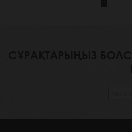
1
СҰРАҚТАРЫҢЫЗ БОЛСА,