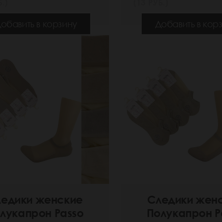
.)
(13 РУБ.)
обавить в корзину
Добавить в кор
едики женские
Следики жен
лукапрон Passo
Полукапрон P