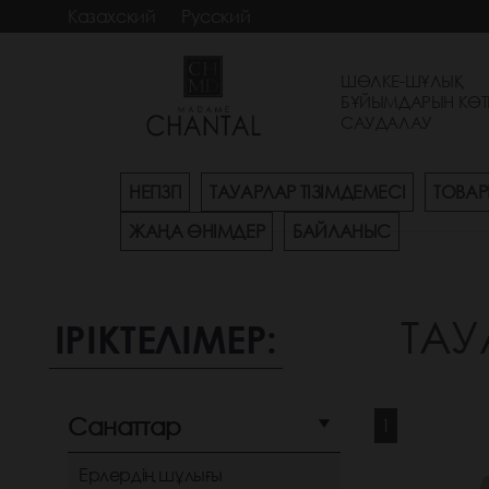
Казахский
Русский
ШӨЛКЕ-ШҰЛЫҚ
БҰЙЫМДАРЫН КӨТ
САУДАЛАУ
НЕГІЗГІ
ТАУАРЛАР ТІЗІМДЕМЕСІ
ТОВАР
ЖАҢА ӨНІМДЕР
БАЙЛАНЫС
ТАУ
ІРІКТЕЛІМЕР:
Санаттар
1
Ерлердің шұлығы