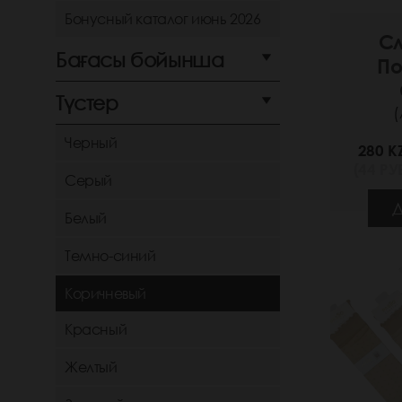
Бонусный каталог июнь 2026
Сл
Бағасы бойынша
По
Түстер
(
Черный
280 K
(44 РУБ
Серый
Д
Белый
Темно-синий
Коричневый
Красный
Желтый