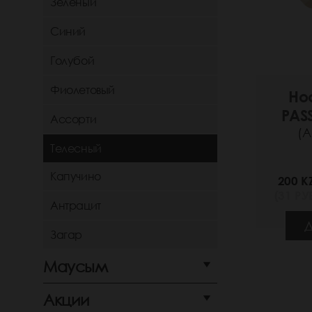
Зеленый
Синий
Голубой
Фиолетовый
Но
PAS
Ассорти
(А
Телесный
Капучино
200 K
(31 РУБ
Антрацит
Д
Загар
Маусым
Акции