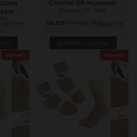
дошва
Chantal Хб подошва
евые
(Артикул: РС 7683)
82)
Размеры: 36-41
одробнее
305 KZT
Подробнее
(47 РУБ.)
41
зину
Добавить в корзину
Новинка!
Новинка!