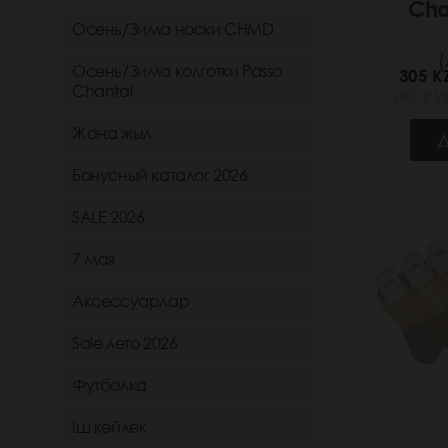
Cha
Осень/Зима носки CHMD
(
Осень/Зима колготки Passo
305 K
Chantal
(47 РУБ
Жаңа жыл
Д
Бонусный каталог 2026
SALE 2026
7 мая
Аксессуарлар
Sale лето 2026
Футболка
Іш көйлек