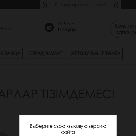
Как оформить заказ?
Себетте
Қоңырау
ЕРМЕ
0
тауар
тапсыр
Ы BASQA
СҰРАҚ-ЖАУАП
ЖЕТКІЗУ ЖӘНЕ ТӨЛЕУ
АРЛАР ТІЗІМДЕМЕСІ
Выберите свою языковую версию
сайта