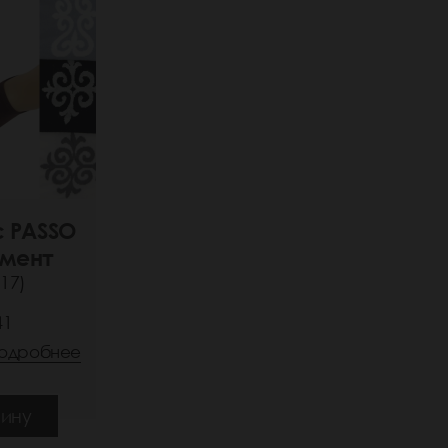
с PASSO
мент
17)
41
одробнее
зину