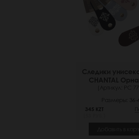
Следики унисек
CHANTAL Орна
(Артикул: РС 77
Размеры: 36-
345 KZT
П
(53 РУБ.)
Добавить в кор