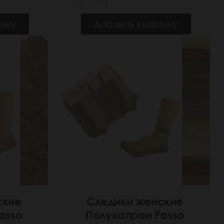
(30 РУБ.)
зину
Добавить в корзину
ские
Следики женские
asso
Полукапрон Passo