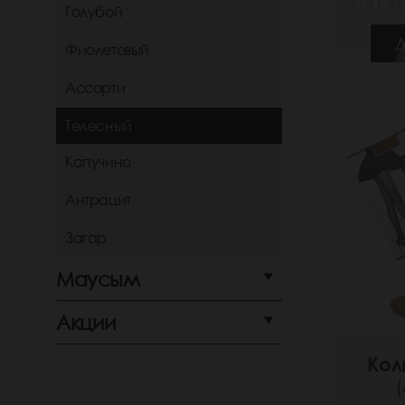
(131 РУ
Голубой
Д
Фиолетовый
Ассорти
Телесный
Капучино
Антрацит
Загар
Маусым
Акции
Кол
(