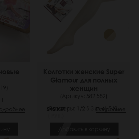
новые
Колготки женские Super
Glamour для полных
19)
женщин
(Артикул: 582 582)
41
Размеры: 1/2 S 3 M 4L 5 XL
одробнее
545 KZT
Подробнее
( РУБ.)
зину
Добавить в корзину