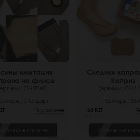
сины имитация
Следики капро
прона на флисе
Каприз
Артикул: СН 9249)
(Артикул: СН 11
азмеры: стандарт
Размеры: 36-
ZT
Подробнее
60 KZT
П
Б.)
(10 РУБ.)
обавить в корзину
Добавить в кор