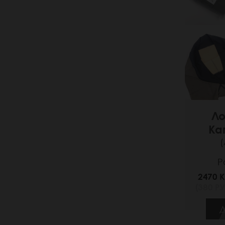
Ло
Ка
(
Р
2470 K
(380 РУ
Д