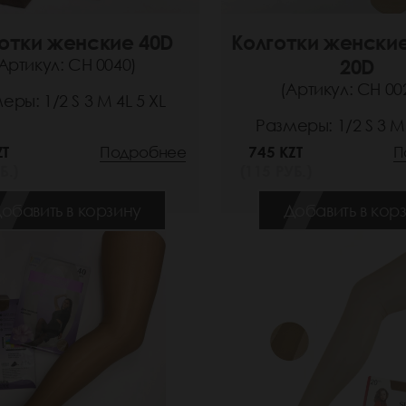
отки женские 40D
Колготки женски
Артикул: СН 0040)
20D
(Артикул: СН 00
еры: 1/2 S 3 M 4L 5 XL
Размеры: 1/2 S 3 M 
ZT
Подробнее
745 KZT
П
Б.)
(115 РУБ.)
обавить в корзину
Добавить в кор