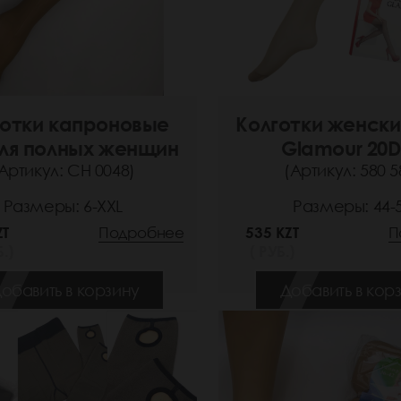
готки капроновые
Колготки женски
для полных женщин
Glamour 20
Артикул: СН 0048)
(Артикул: 580 5
Размеры: 6-XXL
Размеры: 44-
ZT
Подробнее
535 KZT
П
.)
( РУБ.)
обавить в корзину
Добавить в кор