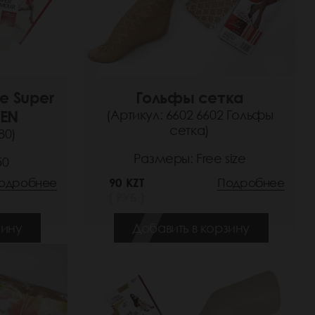
е Super
Гольфы сетка
DEN
(Артикул: 6602 6602 Гольфы
сетка)
80)
Размеры: Free size
50
одробнее
90 KZT
Подробнее
( РУБ.)
зину
Добавить в корзину