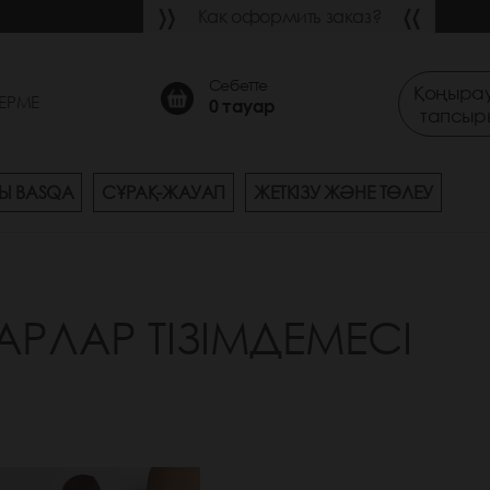
Как оформить заказ?
Себетте
Қоңырау
ЕРМЕ
0
тауар
тапсыр
Ы BASQA
СҰРАҚ-ЖАУАП
ЖЕТКІЗУ ЖӘНЕ ТӨЛЕУ
АРЛАР ТІЗІМДЕМЕСІ