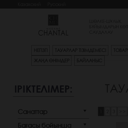
Казахский
Русский
ШӨЛКЕ-ШҰЛЫҚ
БҰЙЫМДАРЫН КӨТ
САУДАЛАУ
НЕГІЗГІ
ТАУАРЛАР ТІЗІМДЕМЕСІ
ТОВАР
ЖАҢА ӨНІМДЕР
БАЙЛАНЫС
ТАУ
ІРІКТЕЛІМЕР:
Санаттар
1
2
3
> >
Бағасы бойынша