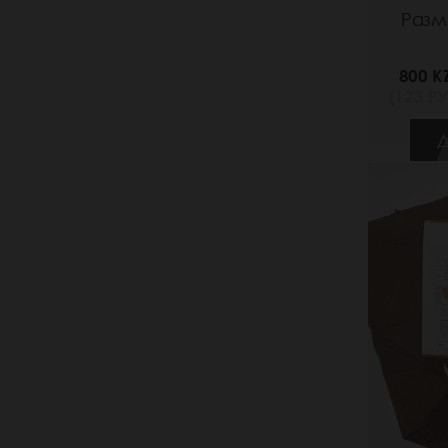
Разме
800 K
(123 РУ
Д