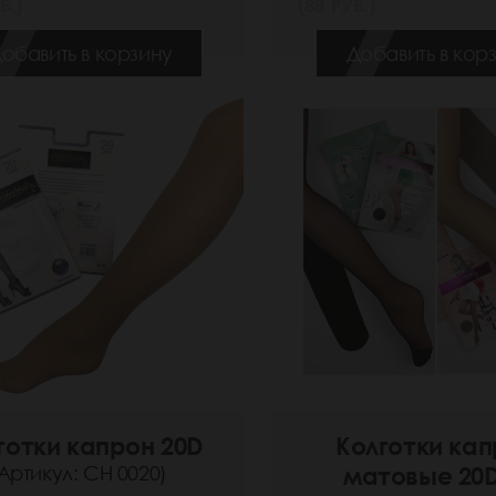
Б.)
(88 РУБ.)
обавить в корзину
Добавить в кор
готки капрон 20D
Колготки ка
Артикул: СН 0020)
матовые 20