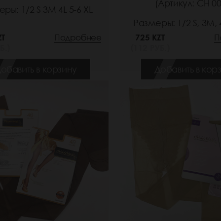
(Артикул: СН 00
ры: 1/2 S 3M 4L 5-6 XL
Размеры: 1/2 S, 3M, 4
ZT
Подробнее
725 KZT
П
Б.)
(112 РУБ.)
обавить в корзину
Добавить в кор