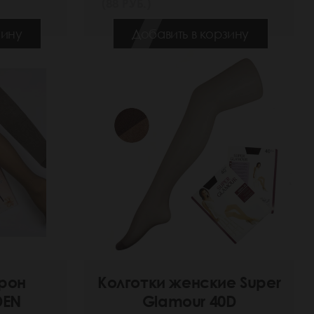
(88 РУБ.)
зину
Добавить в корзину
прон
Колготки женские Super
DEN
Glamour 40D