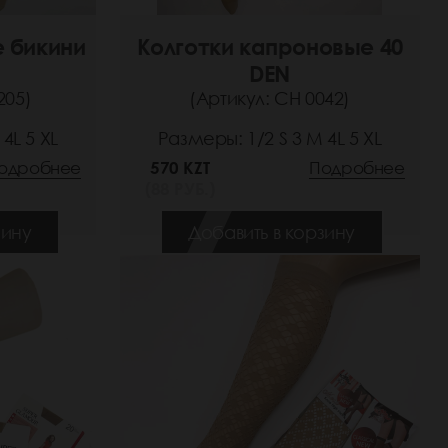
е бикини
Колготки капроновые 40
DEN
205)
(Артикул: СН 0042)
4L 5 XL
Размеры: 1/2 S 3 M 4L 5 XL
одробнее
570 KZT
Подробнее
(88 РУБ.)
зину
Добавить в корзину