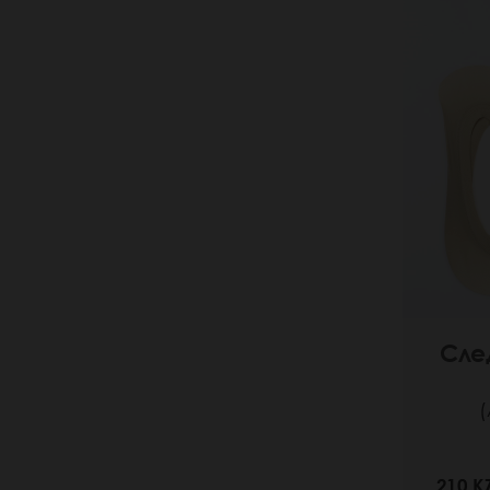
Сле
(
210 K