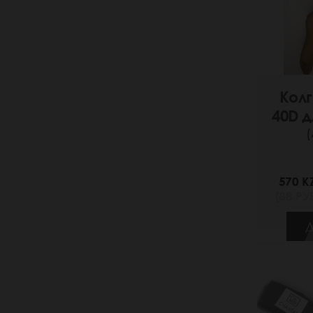
Кол
40D 
(
570 K
(88 РУБ
Д