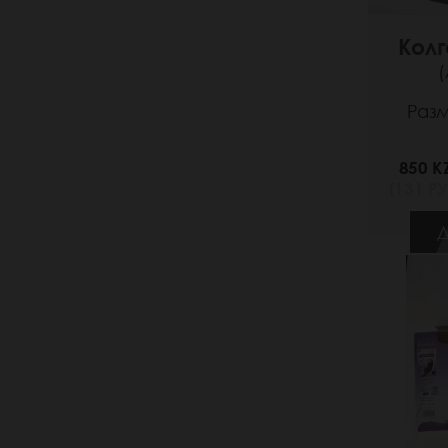
Колг
(
Разм
850 K
(131 РУ
Д