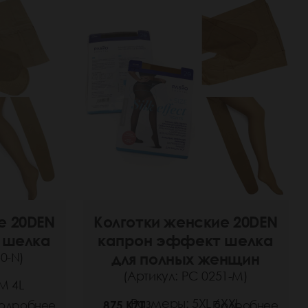
е 20DEN
Колготки женские 20DEN
 шелка
капрон эффект шелка
0-N)
для полных женщин
(Артикул: РС 0251-M)
M 4L
Размеры: 5XL 6XXL
одробнее
875 KZT
Подробнее