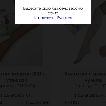
Выберите свою языковую версию
сайта
Казахская
|
Русская
отки капрон 20D с
Колготки с ими
утяжкой
чулков
Артикул: СН 00204)
(Артикул: СН 00
Размеры: S-XXL
Размеры: S,M,L
ZT
Подробнее
570 KZT
П