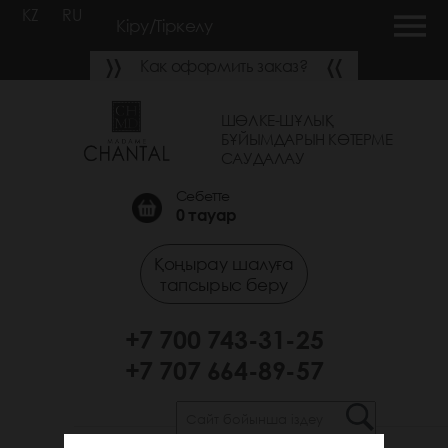
KZ
RU
Кіру/Тіркелу
Как оформить заказ?
ШӨЛКЕ-ШҰЛЫҚ
БҰЙЫМДАРЫН КӨТЕРМЕ
САУДАЛАУ
Себетте
0
тауар
Қоңырау шалуға
тапсырыс беру
+7 700 743-31-25
+7 707 664-89-57