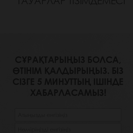
ТАУАРЛАР ТІЗІМДЕМЕСІ
СҰРАҚТАРЫҢЫЗ БОЛСА,
ӨТІНІМ ҚАЛДЫРЫҢЫЗ. БІЗ
СІЗГЕ 5 МИНУТТЫҢ ІШІНДЕ
ХАБАРЛАСАМЫЗ!