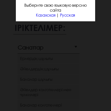
Выберите свою языковую версию
сайта
Казахская
|
Русская
ІРІКТЕЛІМЕР:
Санаттар
Ерлердің шұлығы
Әйелдердің шұлығы
Балалар шұлығы
Әйелдер колготкилері мен
чулкилері
Балалар колготкилері