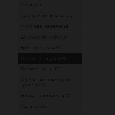
Лосиндер
Тапочки және пинеткалар
Мужское нижнее белье
Детское нижнее белье
Ерлердің шұлығы РС
Әйелдердің шұлығы РС
Балалар шұлығы РС
Әйелдер колготкилері мен
чулкилері РС
Балалар колготкилері РС
Лосиндер РС