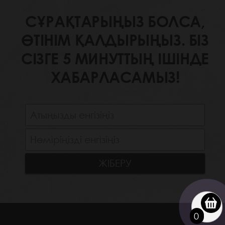
СҰРАҚТАРЫҢЫЗ БОЛСА,
ӨТІНІМ ҚАЛДЫРЫҢЫЗ. БІЗ
СІЗГЕ 5 МИНУТТЫҢ ІШІНДЕ
ХАБАРЛАСАМЫЗ!
0