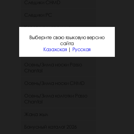
Следики CHMD
Следики РС
Короткие и средние
однотонные носки chmd
Выберите свою языковую версию
сайта
Короткие и средние
Казахская
|
Русская
однотонные носки PC
Осень/Зима носки Passo
Chantal
Осень/Зима носки CHMD
Осень/Зима колготки Passo
Chantal
Жаңа жыл
Бонусный каталог 2026