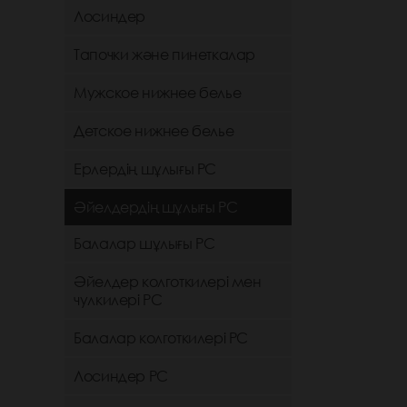
Лосиндер
Тапочки және пинеткалар
Мужское нижнее белье
Детское нижнее белье
Ерлердің шұлығы РС
Әйелдердің шұлығы РС
Балалар шұлығы РС
Әйелдер колготкилері мен
чулкилері РС
Балалар колготкилері РС
Лосиндер РС