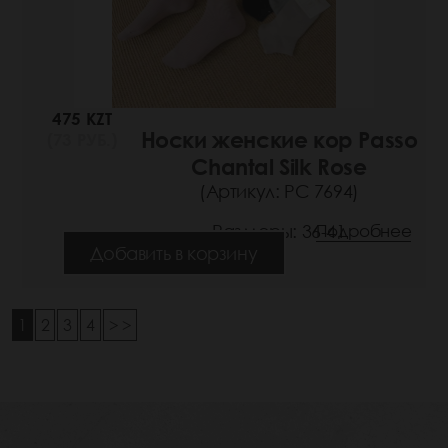
475 KZT
Носки женские кор Passo
(73 РУБ.)
Chantal Silk Rose
(Артикул: РС 7694)
Размеры: 36-41
Подробнее
Добавить в корзину
1
2
3
4
> >