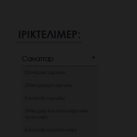
ІРІКТЕЛІМЕР:
Санаттар
Ерлердің шұлығы
Әйелдердің шұлығы
Балалар шұлығы
Әйелдер колготкилері мен
чулкилері
Балалар колготкилері