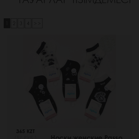
1
2
3
4
> >
365 KZT
Носки женские Passo
(57 РУБ.)