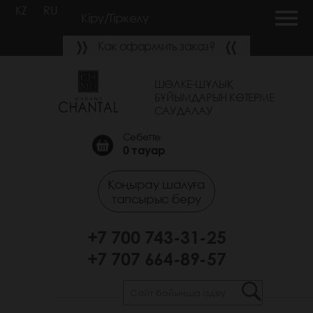
KZ
RU
Кіру/Тіркелу
Как оформить заказ?
ШӨЛКЕ-ШҰЛЫҚ
БҰЙЫМДАРЫН КӨТЕРМЕ
САУДАЛАУ
Себетте
0
тауар
Қоңырау шалуға
тапсырыс беру
+7 700 743-31-25
+7 707 664-89-57