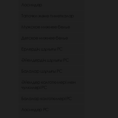
Лосиндер
Тапочки және пинеткалар
Мужское нижнее белье
Детское нижнее белье
Ерлердің шұлығы РС
Әйелдердің шұлығы РС
Балалар шұлығы РС
Әйелдер колготкилері мен
чулкилері РС
Балалар колготкилері РС
Лосиндер РС