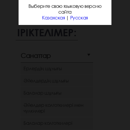
Выберите свою языковую версию
сайта
Казахская
|
Русская
ІРІКТЕЛІМЕР:
Санаттар
Ерлердің шұлығы
Әйелдердің шұлығы
Балалар шұлығы
Әйелдер колготкилері мен
чулкилері
Балалар колготкилері