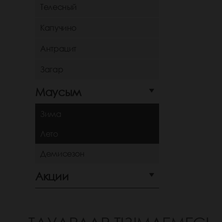
Телесный
Капучино
Антрацит
Загар
Маусым
Зима
Лето
Демисезон
Акции