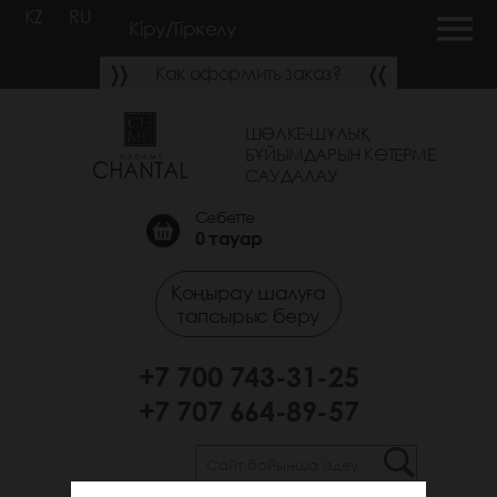
KZ
RU
Кіру/Тіркелу
Как оформить заказ?
ШӨЛКЕ-ШҰЛЫҚ
БҰЙЫМДАРЫН КӨТЕРМЕ
САУДАЛАУ
Себетте
0
тауар
Қоңырау шалуға
тапсырыс беру
+7 700 743-31-25
+7 707 664-89-57