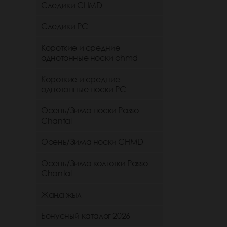
Следики CHMD
Следики РС
Короткие и средние
однотонные носки chmd
Короткие и средние
однотонные носки PC
Осень/Зима носки Passo
Chantal
Осень/Зима носки CHMD
Осень/Зима колготки Passo
Chantal
Жаңа жыл
Бонусный каталог 2026