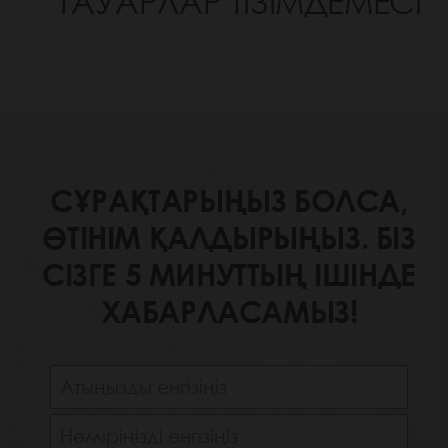
ТАУАРЛАР ТІЗІМДЕМЕСІ
СҰРАҚТАРЫҢЫЗ БОЛСА,
ӨТІНІМ ҚАЛДЫРЫҢЫЗ. БІЗ
СІЗГЕ 5 МИНУТТЫҢ ІШІНДЕ
ХАБАРЛАСАМЫЗ!