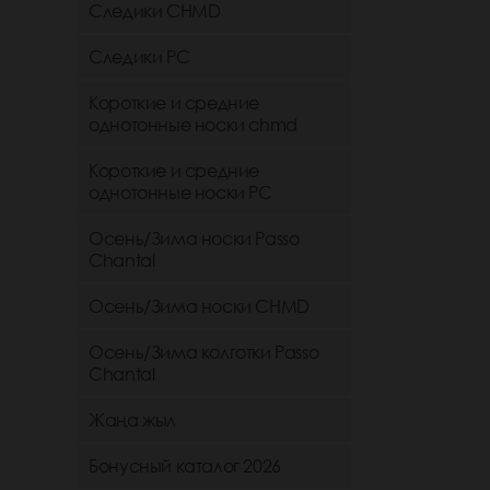
Следики CHMD
Следики РС
Короткие и средние
однотонные носки chmd
Короткие и средние
однотонные носки PC
Осень/Зима носки Passo
Chantal
Осень/Зима носки CHMD
Осень/Зима колготки Passo
Chantal
Жаңа жыл
Бонусный каталог 2026