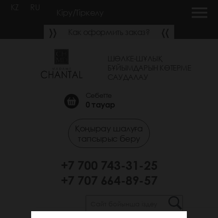
KZ
RU
Кіру/Тіркелу
Как оформить заказ?
ШӨЛКЕ-ШҰЛЫҚ
БҰЙЫМДАРЫН КӨТЕРМЕ
САУДАЛАУ
Себетте
0
тауар
Қоңырау шалуға
тапсырыс беру
+7 700 743-31-25
+7 707 664-89-57