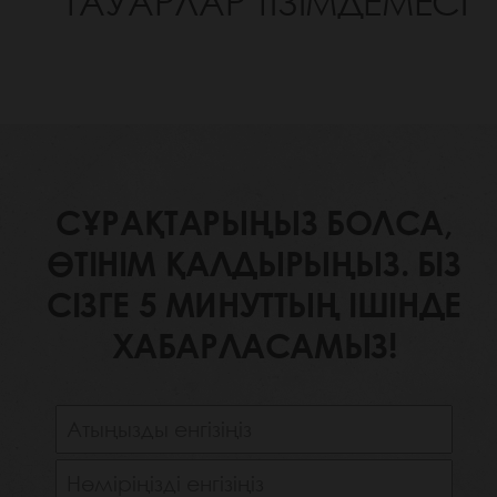
ТАУАРЛАР ТІЗІМДЕМЕСІ
СҰРАҚТАРЫҢЫЗ БОЛСА,
ӨТІНІМ ҚАЛДЫРЫҢЫЗ. БІЗ
СІЗГЕ 5 МИНУТТЫҢ ІШІНДЕ
ХАБАРЛАСАМЫЗ!