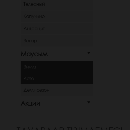
Телесный
Капучино
Антрацит
Загар
Маусым
Зима
Лето
Демисезон
Акции