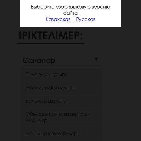
Выберите свою языковую версию
сайта
Казахская
|
Русская
ІРІКТЕЛІМЕР:
Санаттар
Ерлердің шұлығы
Әйелдердің шұлығы
Балалар шұлығы
Әйелдер колготкилері мен
чулкилері
Балалар колготкилері