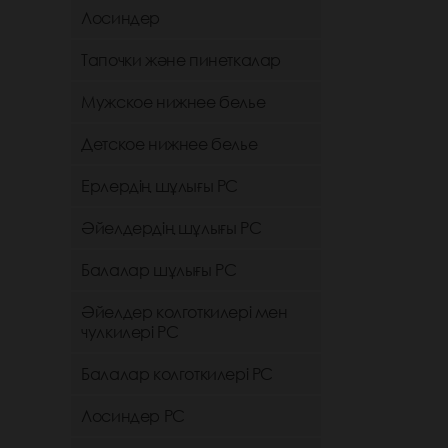
Лосиндер
Тапочки және пинеткалар
Мужское нижнее белье
Детское нижнее белье
Ерлердің шұлығы РС
Әйелдердің шұлығы РС
Балалар шұлығы РС
Әйелдер колготкилері мен
чулкилері РС
Балалар колготкилері РС
Лосиндер РС