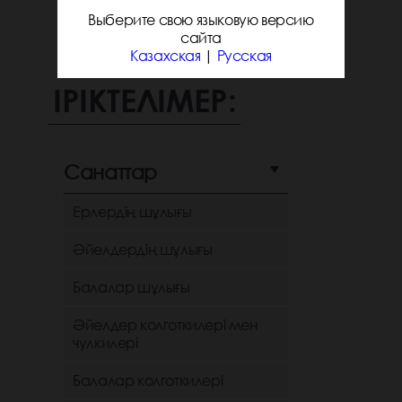
Выберите свою языковую версию
сайта
Казахская
|
Русская
ІРІКТЕЛІМЕР:
Санаттар
Ерлердің шұлығы
Әйелдердің шұлығы
Балалар шұлығы
Әйелдер колготкилері мен
чулкилері
Балалар колготкилері