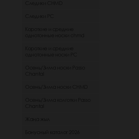
Следики CHMD
Следики РС
Короткие и средние
однотонные носки chmd
Короткие и средние
однотонные носки PC
Осень/Зима носки Passo
Chantal
Осень/Зима носки CHMD
Осень/Зима колготки Passo
Chantal
Жаңа жыл
Бонусный каталог 2026