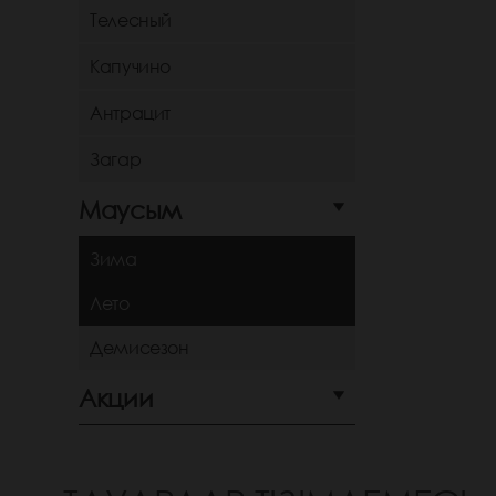
Телесный
Капучино
Антрацит
Загар
Маусым
Зима
Лето
Демисезон
Акции