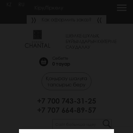
KZ
RU
Кіру/Тіркелу
Как оформить заказ?
ШӨЛКЕ-ШҰЛЫҚ
БҰЙЫМДАРЫН КӨТЕРМЕ
САУДАЛАУ
Себетте
0
тауар
Қоңырау шалуға
тапсырыс беру
+7 700 743-31-25
+7 707 664-89-57