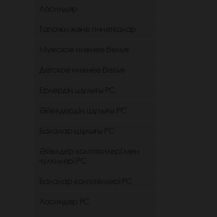
Лосиндер
Тапочки және пинеткалар
Мужское нижнее белье
Детское нижнее белье
Ерлердің шұлығы РС
Әйелдердің шұлығы РС
Балалар шұлығы РС
Әйелдер колготкилері мен
чулкилері РС
Балалар колготкилері РС
Лосиндер РС