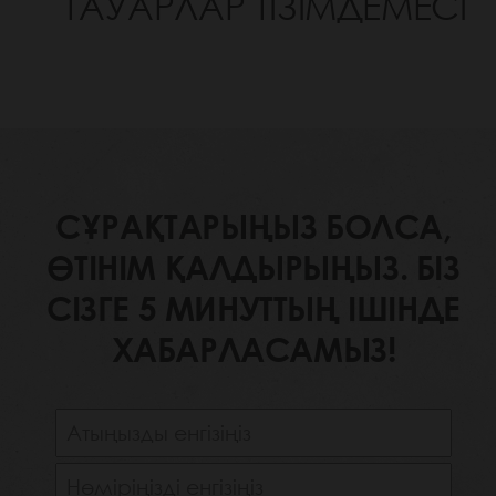
ТАУАРЛАР ТІЗІМДЕМЕСІ
СҰРАҚТАРЫҢЫЗ БОЛСА,
ӨТІНІМ ҚАЛДЫРЫҢЫЗ. БІЗ
СІЗГЕ 5 МИНУТТЫҢ ІШІНДЕ
ХАБАРЛАСАМЫЗ!