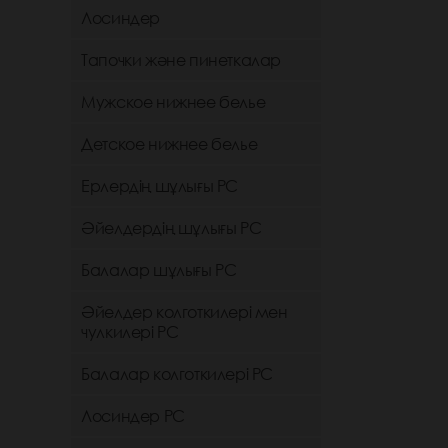
Лосиндер
Тапочки және пинеткалар
Мужское нижнее белье
Детское нижнее белье
Ерлердің шұлығы РС
Әйелдердің шұлығы РС
Балалар шұлығы РС
Әйелдер колготкилері мен
чулкилері РС
Балалар колготкилері РС
Лосиндер РС