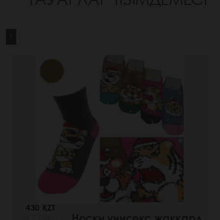
1
430 KZT
Носки унисекс жаккард
(67 РУБ.)