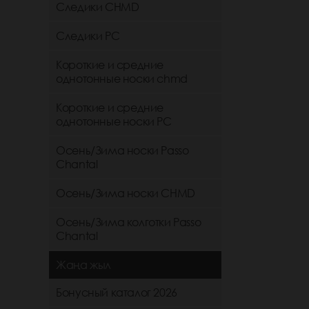
Следики CHMD
Следики РС
Короткие и средние
однотонные носки chmd
Короткие и средние
однотонные носки PC
Осень/Зима носки Passo
Chantal
Осень/Зима носки CHMD
Осень/Зима колготки Passo
Chantal
Жаңа жыл
Бонусный каталог 2026