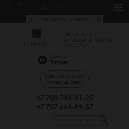
KZ
RU
Кіру/Тіркелу
Как оформить заказ?
ШӨЛКЕ-ШҰЛЫҚ
БҰЙЫМДАРЫН КӨТЕРМЕ
САУДАЛАУ
Себетте
0
тауар
Қоңырау шалуға
тапсырыс беру
+7 700 743-31-25
+7 707 664-89-57