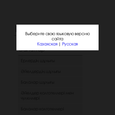
ІРІКТЕЛІМЕР:
Выберите свою языковую версию
сайта
Казахская
|
Русская
Санаттар
Ерлердің шұлығы
Әйелдердің шұлығы
Балалар шұлығы
Әйелдер колготкилері мен
чулкилері
Балалар колготкилері