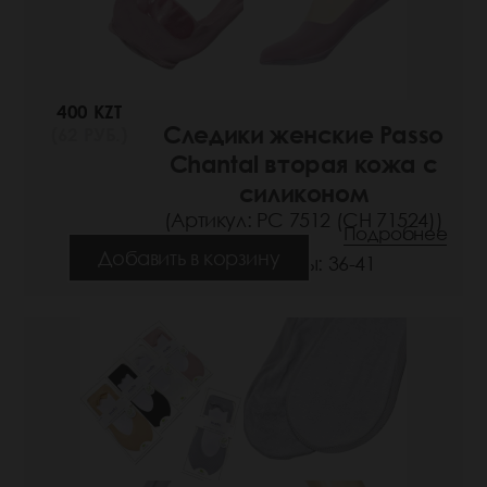
400 KZT
Следики женские Passo
(62 РУБ.)
Chantal вторая кожа с
силиконом
(Артикул: РС 7512 (СН 71524))
Подробнее
Добавить в корзину
Размеры: 36-41