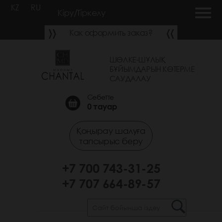
KZ
RU
Кіру/Тіркелу
Как оформить заказ?
ШӨЛКЕ-ШҰЛЫҚ
БҰЙЫМДАРЫН КӨТЕРМЕ
САУДАЛАУ
Себетте
0
тауар
Қоңырау шалуға
тапсырыс беру
+7 700 743-31-25
+7 707 664-89-57