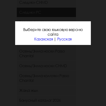
Следики CHMD
Следики РС
Короткие и средние
однотонные носки chmd
Выберите свою языковую версию
сайта
Короткие и средние
Казахская
|
Русская
однотонные носки PC
Осень/Зима носки Passo
Chantal
Осень/Зима носки CHMD
Осень/Зима колготки Passo
Chantal
Жаңа жыл
Бонусный каталог 2026