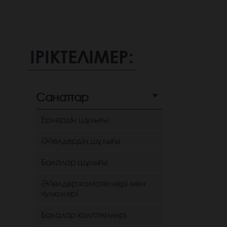
ІРІКТЕЛІМЕР:
Санаттар
Ерлердің шұлығы
Әйелдердің шұлығы
Балалар шұлығы
Әйелдер колготкилері мен
чулкилері
Балалар колготкилері