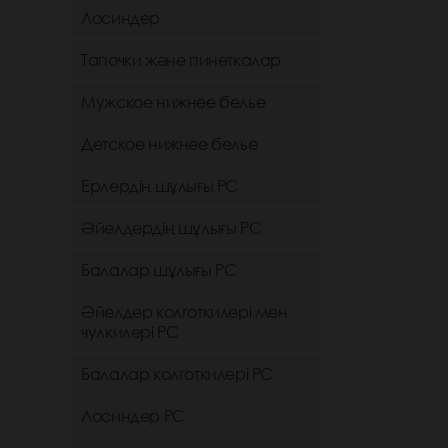
Лосиндер
Тапочки және пинеткалар
Мужское нижнее белье
Детское нижнее белье
Ерлердің шұлығы РС
Әйелдердің шұлығы РС
Балалар шұлығы РС
Әйелдер колготкилері мен
чулкилері РС
Балалар колготкилері РС
Лосиндер РС