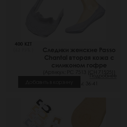
400 KZT
Следики женские Passo
(62 РУБ.)
Chantal вторая кожа с
силиконом гофре
(Артикул: РС 7513 (СН 71525))
Подробнее
Добавить в корзину
Размеры: 36-41