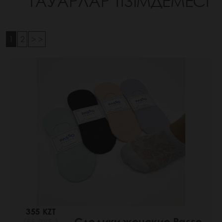
ТАУАРЛАР ТІЗІМДЕМЕСІ
1
2
> >
355 KZT
Следики женские Passo
(55 РУБ.)