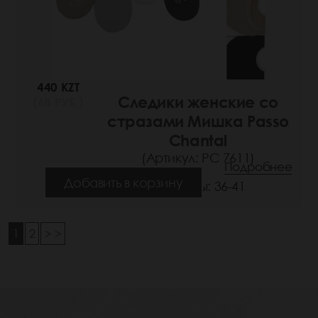
440 KZT
Следики женские со
(68 РУБ.)
стразами Мишка Passo
Chantal
(Артикул: РС 7611)
Подробнее
Добавить в корзину
Размеры: 36-41
1
2
> >