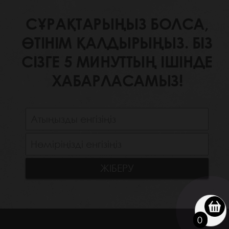
СҰРАҚТАРЫҢЫЗ БОЛСА,
ӨТІНІМ ҚАЛДЫРЫҢЫЗ. БІЗ
СІЗГЕ 5 МИНУТТЫҢ ІШІНДЕ
ХАБАРЛАСАМЫЗ!
0