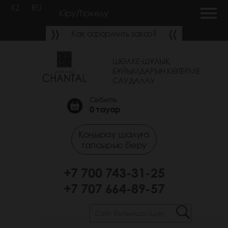
KZ
RU
Кіру/Тіркелу
Как оформить заказ?
ШӨЛКЕ-ШҰЛЫҚ
БҰЙЫМДАРЫН КӨТЕРМЕ
САУДАЛАУ
Себетте
0
тауар
Қоңырау шалуға
тапсырыс беру
+7 700 743-31-25
+7 707 664-89-57