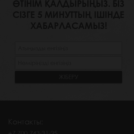
ӨТІНІМ ҚАЛДЫРЫҢЫЗ. БІЗ
СІЗГЕ 5 МИНУТТЫҢ ІШІНДЕ
ХАБАРЛАСАМЫЗ!
Контакты:
+7 700 743-31-25