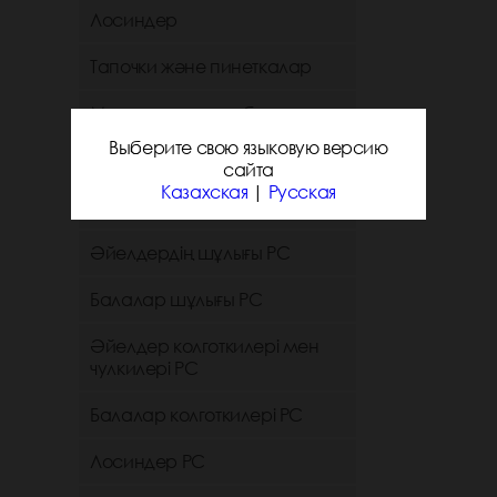
Лосиндер
Тапочки және пинеткалар
Мужское нижнее белье
Выберите свою языковую версию
Детское нижнее белье
сайта
Казахская
|
Русская
Ерлердің шұлығы РС
Әйелдердің шұлығы РС
Балалар шұлығы РС
Әйелдер колготкилері мен
чулкилері РС
Балалар колготкилері РС
Лосиндер РС