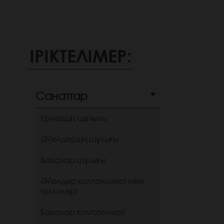
ІРІКТЕЛІМЕР:
Санаттар
Ерлердің шұлығы
Әйелдердің шұлығы
Балалар шұлығы
Әйелдер колготкилері мен
чулкилері
Балалар колготкилері