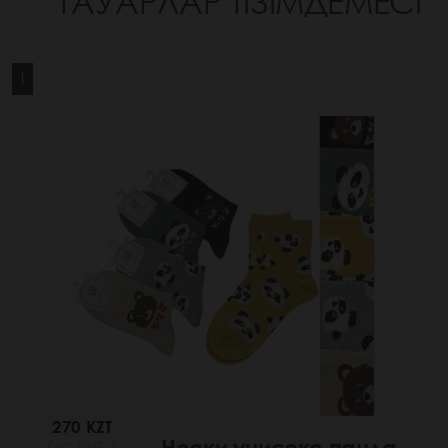
ТАУАРЛАР ТІЗІМДЕМЕСІ
1
270 KZT
Носки унисекс панда
(42 РУБ.)