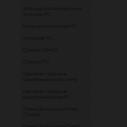
Әйелдер колготкилері мен
чулкилері РС
Балалар колготкилері РС
Лосиндер РС
Следики CHMD
Следики РС
Короткие и средние
однотонные носки chmd
Короткие и средние
однотонные носки PC
Осень/Зима носки Passo
Chantal
Осень/Зима носки CHMD