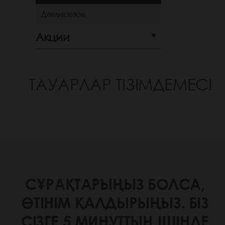
Демисезон
Акции
ТАУАРЛАР ТІЗІМДЕМЕСІ
СҰРАҚТАРЫҢЫЗ БОЛСА,
ӨТІНІМ ҚАЛДЫРЫҢЫЗ. БІЗ
СІЗГЕ 5 МИНУТТЫҢ ІШІНДЕ