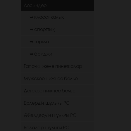
Лосиндер
➥ классикалық
➥ спорттық
➥ термо
➥ бриджи
Тапочки және пинеткалар
Мужское нижнее белье
Детское нижнее белье
Ерлердің шұлығы РС
Әйелдердің шұлығы РС
Балалар шұлығы РС