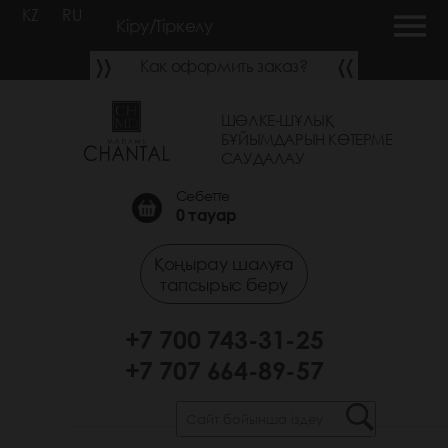
KZ
RU
Кіру/Тіркелу
Как оформить заказ?
ШӨЛКЕ-ШҰЛЫҚ
БҰЙЫМДАРЫН КӨТЕРМЕ
САУДАЛАУ
Себетте
0
тауар
Қоңырау шалуға
тапсырыс беру
+7 700 743-31-25
+7 707 664-89-57