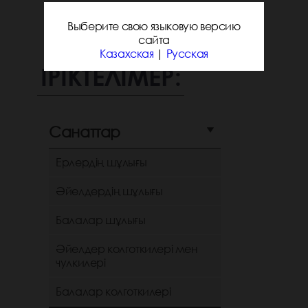
Выберите свою языковую версию
сайта
Казахская
|
Русская
ІРІКТЕЛІМЕР:
Санаттар
Ерлердің шұлығы
Әйелдердің шұлығы
Балалар шұлығы
Әйелдер колготкилері мен
чулкилері
Балалар колготкилері