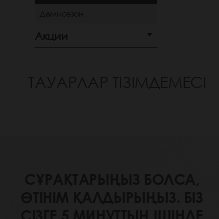
Демисезон
Акции
ТАУАРЛАР ТІЗІМДЕМЕСІ
СҰРАҚТАРЫҢЫЗ БОЛСА,
ӨТІНІМ ҚАЛДЫРЫҢЫЗ. БІЗ
СІЗГЕ 5 МИНУТТЫҢ ІШІНДЕ