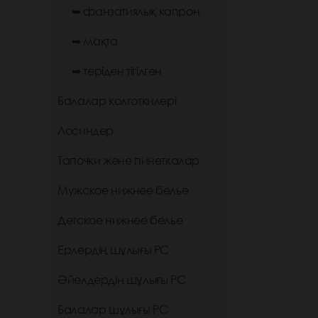
➥ фанзатиялық капрон
➥ мақта
➥ теріден тігілген
Балалар колготкилері
Лосиндер
Тапочки және пинеткалар
Мужское нижнее белье
Детское нижнее белье
Ерлердің шұлығы РС
Әйелдердің шұлығы РС
Балалар шұлығы РС