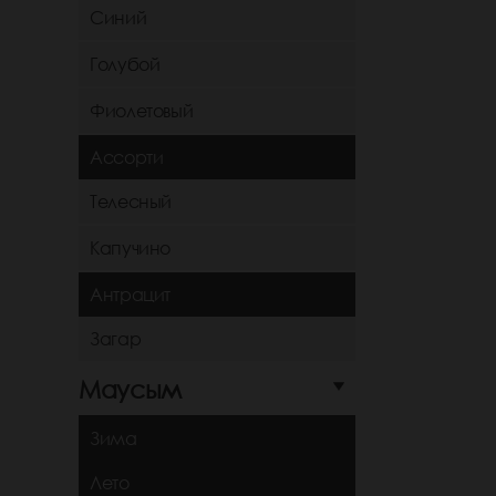
Синий
Голубой
Фиолетовый
Ассорти
Телесный
Капучино
Антрацит
Загар
Маусым
Зима
Лето