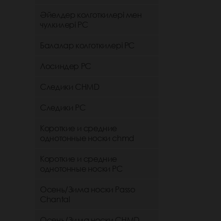
Әйелдер колготкилері мен
чулкилері РС
Балалар колготкилері РС
Лосиндер РС
Следики CHMD
Следики РС
Короткие и средние
однотонные носки chmd
Короткие и средние
однотонные носки PC
Осень/Зима носки Passo
Chantal
Осень/Зима носки CHMD