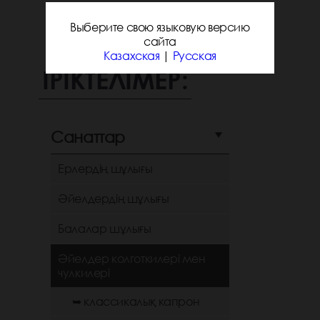
Выберите свою языковую версию
сайта
Казахская
|
Русская
ІРІКТЕЛІМЕР:
Санаттар
Ерлердің шұлығы
Әйелдердің шұлығы
Балалар шұлығы
Әйелдер колготкилері мен
чулкилері
➥ классикалық капрон