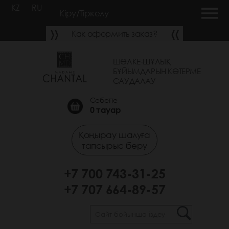
KZ
RU
Кіру/Тіркелу
Как оформить заказ?
ШӨЛКЕ-ШҰЛЫҚ
БҰЙЫМДАРЫН КӨТЕРМЕ
САУДАЛАУ
Себетте
0
тауар
Қоңырау шалуға
тапсырыс беру
+7 700 743-31-25
+7 707 664-89-57