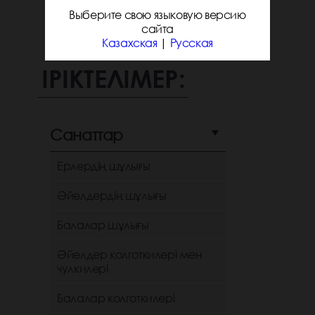
Выберите свою языковую версию
сайта
Казахская
|
Русская
ІРІКТЕЛІМЕР:
Санаттар
Ерлердің шұлығы
Әйелдердің шұлығы
Балалар шұлығы
Әйелдер колготкилері мен
чулкилері
Балалар колготкилері