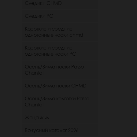
Следики CHMD
Следики РС
Короткие и средние
однотонные носки chmd
Короткие и средние
однотонные носки PC
Осень/Зима носки Passo
Chantal
Осень/Зима носки CHMD
Осень/Зима колготки Passo
Chantal
Жаңа жыл
Бонусный каталог 2026