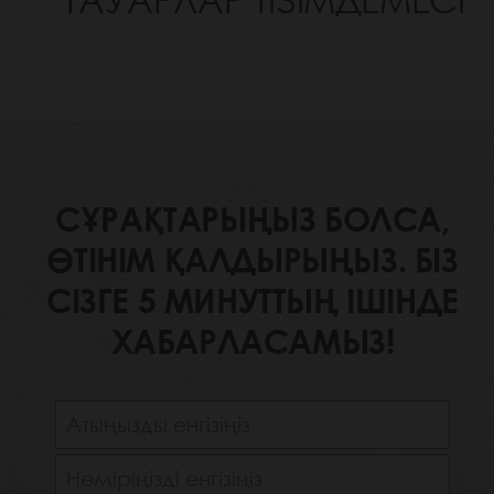
ТАУАРЛАР ТІЗІМДЕМЕСІ
СҰРАҚТАРЫҢЫЗ БОЛСА,
ӨТІНІМ ҚАЛДЫРЫҢЫЗ. БІЗ
СІЗГЕ 5 МИНУТТЫҢ ІШІНДЕ
ХАБАРЛАСАМЫЗ!