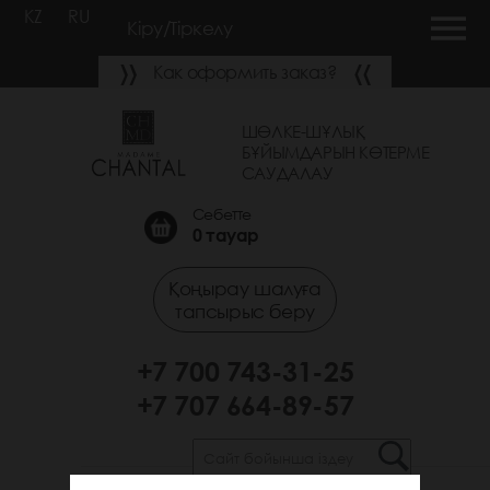
KZ
RU
Кіру/Тіркелу
Как оформить заказ?
ШӨЛКЕ-ШҰЛЫҚ
БҰЙЫМДАРЫН КӨТЕРМЕ
САУДАЛАУ
Себетте
0
тауар
Қоңырау шалуға
тапсырыс беру
+7 700 743-31-25
+7 707 664-89-57