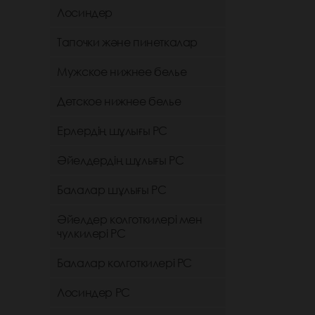
Лосиндер
Тапочки және пинеткалар
Мужское нижнее белье
Детское нижнее белье
Ерлердің шұлығы РС
Әйелдердің шұлығы РС
Балалар шұлығы РС
Әйелдер колготкилері мен
чулкилері РС
Балалар колготкилері РС
Лосиндер РС