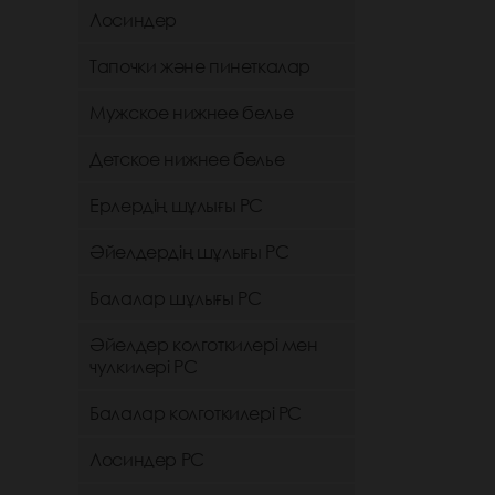
Лосиндер
Тапочки және пинеткалар
Мужское нижнее белье
Детское нижнее белье
Ерлердің шұлығы РС
Әйелдердің шұлығы РС
Балалар шұлығы РС
Әйелдер колготкилері мен
чулкилері РС
Балалар колготкилері РС
Лосиндер РС