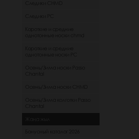
Следики CHMD
Следики РС
Короткие и средние
однотонные носки chmd
Короткие и средние
однотонные носки PC
Осень/Зима носки Passo
Chantal
Осень/Зима носки CHMD
Осень/Зима колготки Passo
Chantal
Жаңа жыл
Бонусный каталог 2026