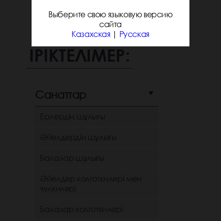
Выберите свою языковую версию
сайта
Казахская
|
Русская
ІРІКТЕЛІМЕР:
Санаттар
Ерлердің шұлығы
Әйелдердің шұлығы
Балалар шұлығы
Әйелдер колготкилері мен
чулкилері
Балалар колготкилері