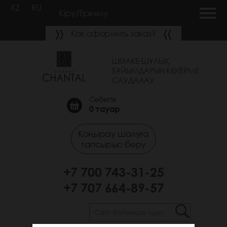
KZ
RU
Кіру/Тіркелу
Как оформить заказ?
ШӨЛКЕ-ШҰЛЫҚ
БҰЙЫМДАРЫН КӨТЕРМЕ
САУДАЛАУ
Себетте
0
тауар
Қоңырау шалуға
тапсырыс беру
+7 700 743-31-25
+7 707 664-89-57