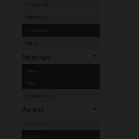
Телесный
Капучино
Антрацит
Загар
Маусым
Зима
Лето
Демисезон
Акции
Новинки
Горячее