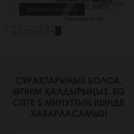
Подробнее
(Артикул: РС 6080 Б)
Добавить в корзину
Размеры: 41-46
< <
1
2
3
4
5
6
7
СҰРАҚТАРЫҢЫЗ БОЛСА,
ӨТІНІМ ҚАЛДЫРЫҢЫЗ. БІЗ
СІЗГЕ 5 МИНУТТЫҢ ІШІНДЕ
ХАБАРЛАСАМЫЗ!