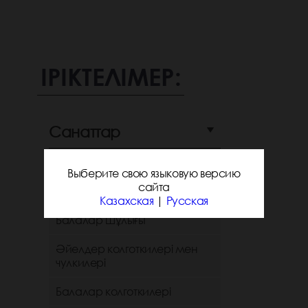
ІРІКТЕЛІМЕР:
Санаттар
Ерлердің шұлығы
Выберите свою языковую версию
сайта
Әйелдердің шұлығы
Казахская
|
Русская
Балалар шұлығы
Әйелдер колготкилері мен
чулкилері
Балалар колготкилері