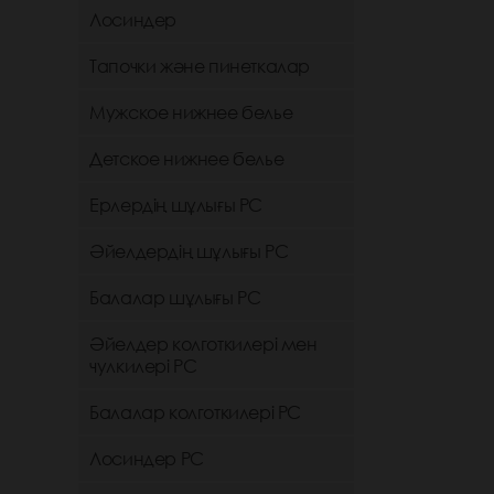
Лосиндер
Тапочки және пинеткалар
Мужское нижнее белье
Детское нижнее белье
Ерлердің шұлығы РС
Әйелдердің шұлығы РС
Балалар шұлығы РС
Әйелдер колготкилері мен
чулкилері РС
Балалар колготкилері РС
Лосиндер РС