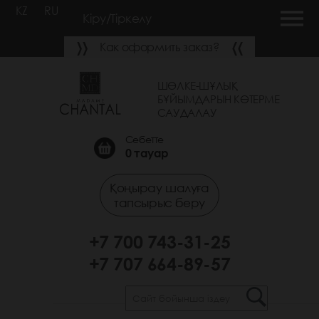
KZ
RU
Кіру/Тіркелу
Как оформить заказ?
ШӨЛКЕ-ШҰЛЫҚ
БҰЙЫМДАРЫН КӨТЕРМЕ
САУДАЛАУ
Себетте
0
тауар
Қоңырау шалуға
тапсырыс беру
+7 700 743-31-25
+7 707 664-89-57