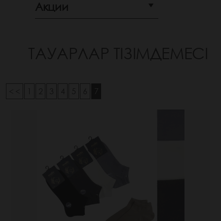
Акции
ТАУАРЛАР ТІЗІМДЕМЕСІ
< <
1
2
3
4
5
6
7