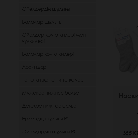
Әйелдердің шұлығы
Балалар шұлығы
Әйелдер колготкилері мен
чулкилері
Балалар колготкилері
Лосиндер
Тапочки және пинеткалар
Мужское нижнее белье
Носк
Детское нижнее белье
(
Ерлердің шұлығы РС
Әйелдердің шұлығы РС
355 K