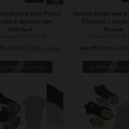
 мужские кор Passo
Носки мужские к
ntal с ароматом
Chantal с аро
черные
белые
Артикул: РС 6111 Ч)
(Артикул: РС 611
Размеры: 41-47
Размеры: 41-
ZT
Подробнее
305 KZT
П
.)
(47 РУБ.)
обавить в корзину
Добавить в кор