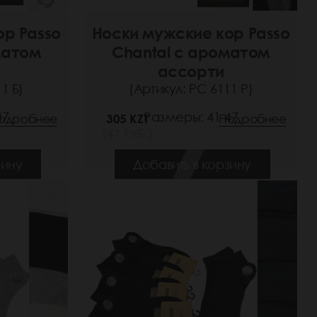
ор Passo
Носки мужские кор Passo
матом
Chantal с ароматом
ассорти
1 Б)
(Артикул: РС 6111 Р)
47
Размеры: 41-47
одробнее
305 KZT
Подробнее
(47 РУБ.)
зину
Добавить в корзину