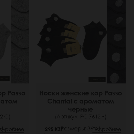
ор Passo
Носки женские кор Passo
матом
Chantal с ароматом
черные
2 С)
(Артикул: РС 7612 Ч)
41
Размеры: 36-41
одробнее
295 KZT
Подробнее