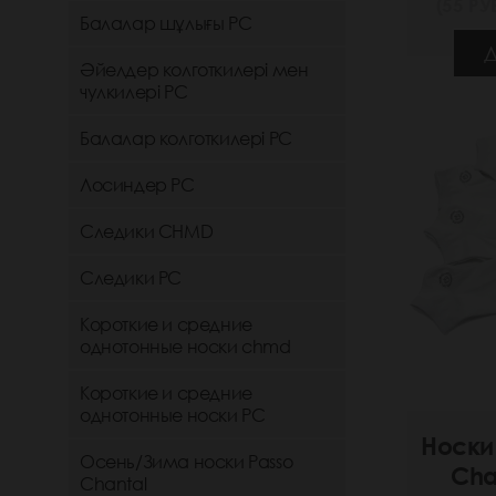
(55 РУБ
Балалар шұлығы РС
Д
Әйелдер колготкилері мен
чулкилері РС
Балалар колготкилері РС
Лосиндер РС
Следики CHMD
Следики РС
Короткие и средние
однотонные носки chmd
Короткие и средние
однотонные носки PC
Носки
Осень/Зима носки Passo
Cha
Chantal