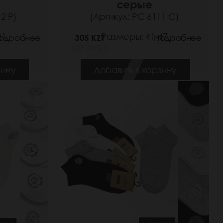
серые
2 Р)
(Артикул: РС 6111 С)
41
Размеры: 41-47
одробнее
305 KZT
Подробнее
(47 РУБ.)
зину
Добавить в корзину