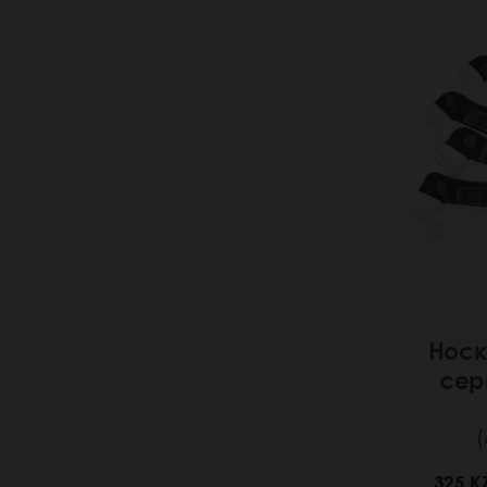
Носк
сер
(
325 K