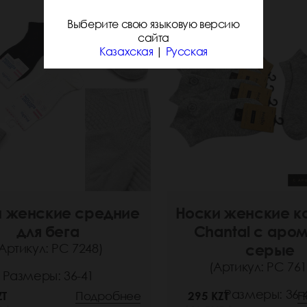
Выберите свою языковую версию
сайта
Казахская
|
Русская
и женские средние
Носки женские к
для бега
Chantal с аро
Артикул: РС 7248)
серые
(Артикул: РС 761
Размеры: 36-41
Размеры: 36-
ZT
Подробнее
295 KZT
П