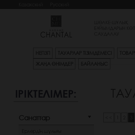
Казахский
Русский
ШӨЛКЕ-ШҰЛЫҚ
БҰЙЫМДАРЫН КӨТ
САУДАЛАУ
НЕГІЗГІ
ТАУАРЛАР ТІЗІМДЕМЕСІ
ТОВАР
ЖАҢА ӨНІМДЕР
БАЙЛАНЫС
ТАУ
ІРІКТЕЛІМЕР:
Санаттар
< <
1
2
3
Ерлердің шұлығы