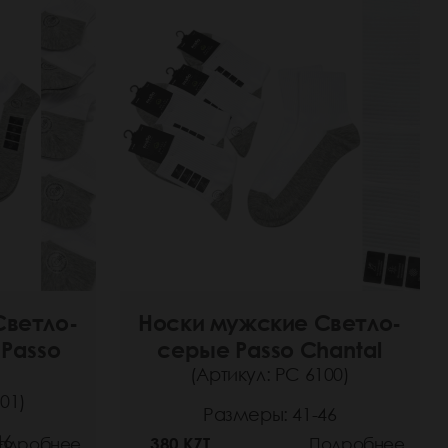
Светло-
Носки мужские Светло-
 Passo
серые Passo Chantal
(Артикул: РС 6100)
01)
Размеры: 41-46
46
одробнее
380 KZT
Подробнее