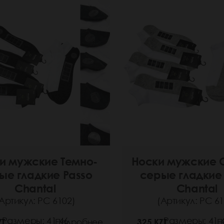
и мужские Темно-
Носки мужские 
ые гладкие Passo
серые гладкие
Chantal
Chantal
Артикул: РС 6102)
(Артикул: РС 61
Размеры: 41-46
Размеры: 41-
ZT
Подробнее
325 KZT
П