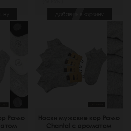
(46 РУБ.)
зину
Добавить в корзину
ор Passo
Носки мужские кор Passo
матом
Chantal с ароматом