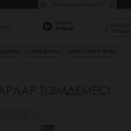
Как оформить заказ?
Себетте
Қоңырау
ЕРМЕ
0
тауар
тапсыр
Ы BASQA
СҰРАҚ-ЖАУАП
ЖЕТКІЗУ ЖӘНЕ ТӨЛЕУ
АРЛАР ТІЗІМДЕМЕСІ
4
5
6
7
> >