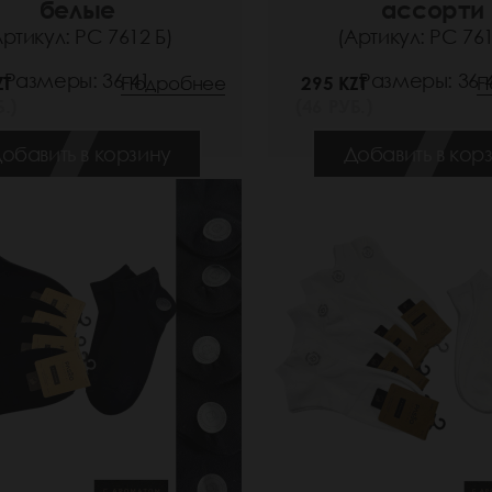
белые
ассорти
Артикул: РС 7612 Б)
(Артикул: РС 761
Размеры: 36-41
Размеры: 36-
ZT
Подробнее
295 KZT
П
.)
(46 РУБ.)
обавить в корзину
Добавить в кор