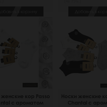
.)
(46 РУБ.)
обавить в корзину
Добавить в кор
 женские кор Passo
Носки женские к
ntal с ароматом
Chantal с аро