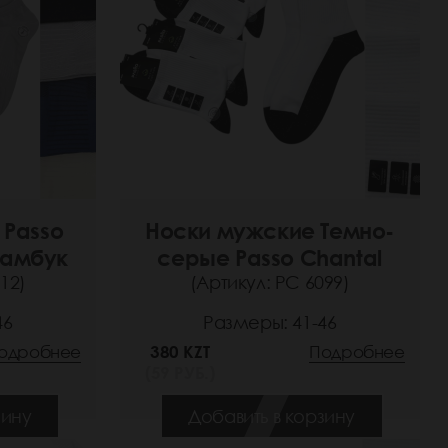
 Passo
Носки мужские Темно-
Бамбук
серые Passo Chantal
12)
(Артикул: РС 6099)
46
Размеры: 41-46
одробнее
380 KZT
Подробнее
(59 РУБ.)
зину
Добавить в корзину