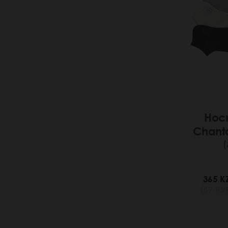
Нос
Chant
(
365 K
(57 РУБ