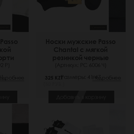
Passo
Носки мужские Passo
гкой
Chantal с мягкой
орти
резинкой черные
2 Р)
(Артикул: РС 6006 Ч)
41
Размеры: 41-47
одробнее
325 KZT
Подробнее
(50 РУБ.)
зину
Добавить в корзину