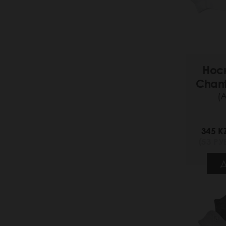
Нос
Chan
(
345 K
(53 РУБ
Д