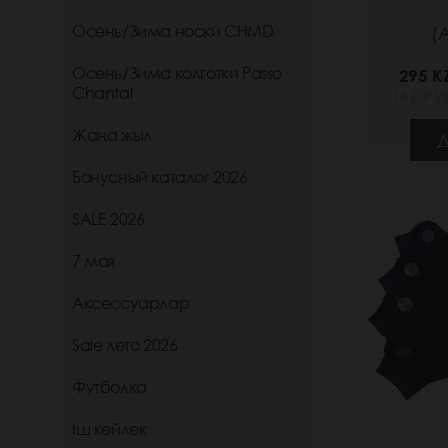
Осень/Зима носки CHMD
(
Осень/Зима колготки Passo
295 K
Chantal
(46 РУБ
Жаңа жыл
Д
Бонусный каталог 2026
SALE 2026
7 мая
Аксессуарлар
Sale лето 2026
Футболка
Іш көйлек