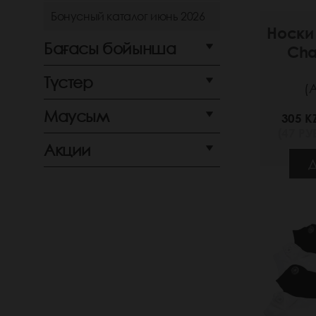
Бонусный каталог июнь 2026
Носки
Бағасы бойынша
Cha
Түстер
(
Маусым
305 K
(47 РУБ
Акции
Д