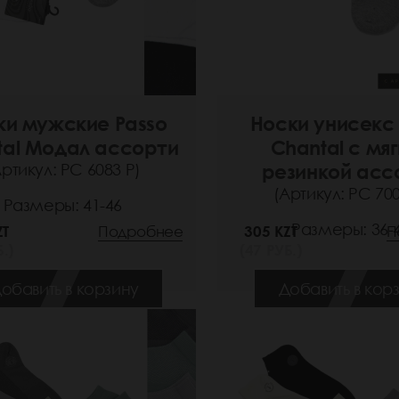
ки мужские Passo
Носки унисекс 
tal Модал ассорти
Chantal с мя
Артикул: РС 6083 Р)
резинкой асс
(Артикул: РС 700
Размеры: 41-46
Размеры: 36-
ZT
Подробнее
305 KZT
П
.)
(47 РУБ.)
обавить в корзину
Добавить в кор