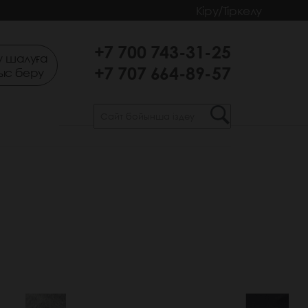
Кіру/Тіркелу
+7 700 743-31-25
 шалуға
+7 707 664-89-57
ыс беру