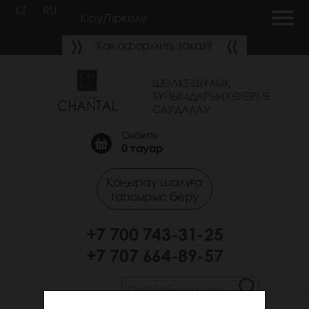
KZ
RU
Кіру/Тіркелу
Как оформить заказ?
ШӨЛКЕ-ШҰЛЫҚ
БҰЙЫМДАРЫН КӨТЕРМЕ
САУДАЛАУ
Себетте
0
тауар
Қоңырау шалуға
тапсырыс беру
+7 700 743-31-25
+7 707 664-89-57