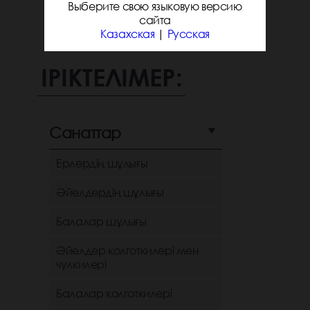
Выберите свою языковую версию
сайта
Казахская
|
Русская
ІРІКТЕЛІМЕР:
Санаттар
Ерлердің шұлығы
Әйелдердің шұлығы
Балалар шұлығы
Әйелдер колготкилері мен
чулкилері
Балалар колготкилері