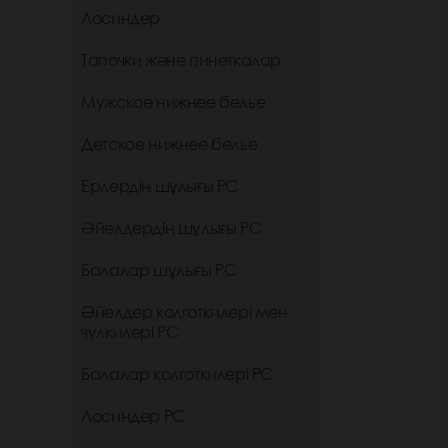
Лосиндер
Тапочки және пинеткалар
Мужское нижнее белье
Детское нижнее белье
Ерлердің шұлығы РС
Әйелдердің шұлығы РС
Балалар шұлығы РС
Әйелдер колготкилері мен
чулкилері РС
Балалар колготкилері РС
Лосиндер РС