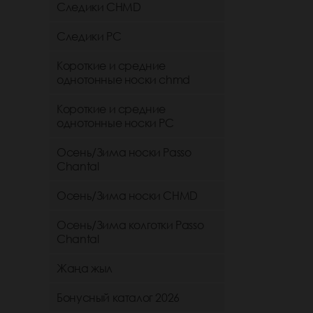
Следики CHMD
Следики РС
Короткие и средние
однотонные носки chmd
Короткие и средние
однотонные носки PC
Осень/Зима носки Passo
Chantal
Осень/Зима носки CHMD
Осень/Зима колготки Passo
Chantal
Жаңа жыл
Бонусный каталог 2026