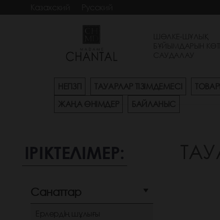
Казахский
Русский
ШӨЛКЕ-ШҰЛЫҚ
БҰЙЫМДАРЫН КӨТ
САУДАЛАУ
НЕГІЗГІ
ТАУАРЛАР ТІЗІМДЕМЕСІ
ТОВАР
ЖАҢА ӨНІМДЕР
БАЙЛАНЫС
ТАУ
ІРІКТЕЛІМЕР:
Санаттар
Ерлердің шұлығы