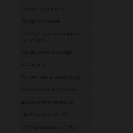
Әйелдердің шұлығы
Балалар шұлығы
Әйелдер колготкилері мен
чулкилері
Балалар колготкилері
Лосиндер
Тапочки және пинеткалар
Мужское нижнее белье
Детское нижнее белье
Ерлердің шұлығы РС
Әйелдердің шұлығы РС