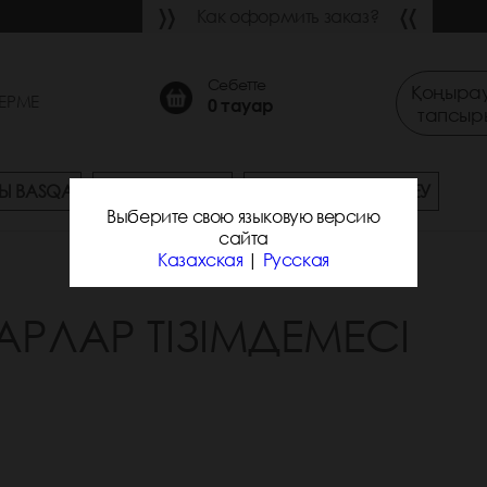
Как оформить заказ?
Себетте
Қоңырау
ЕРМЕ
0
тауар
тапсыр
Ы BASQA
СҰРАҚ-ЖАУАП
ЖЕТКІЗУ ЖӘНЕ ТӨЛЕУ
Выберите свою языковую версию
сайта
Казахская
|
Русская
АРЛАР ТІЗІМДЕМЕСІ