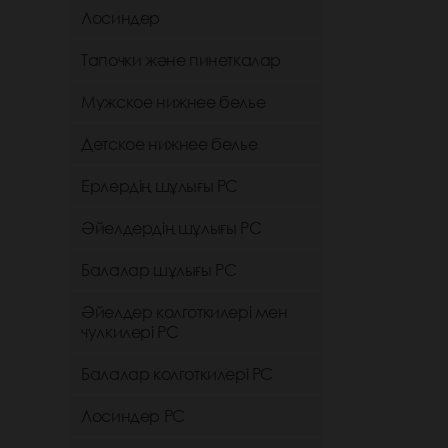
Лосиндер
Тапочки және пинеткалар
Мужское нижнее белье
Детское нижнее белье
Ерлердің шұлығы РС
Әйелдердің шұлығы РС
Балалар шұлығы РС
Әйелдер колготкилері мен
чулкилері РС
Балалар колготкилері РС
Лосиндер РС