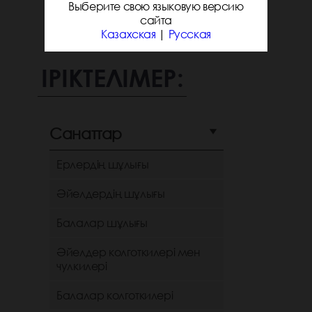
Выберите свою языковую версию
сайта
Казахская
|
Русская
ІРІКТЕЛІМЕР:
Санаттар
Ерлердің шұлығы
Әйелдердің шұлығы
Балалар шұлығы
Әйелдер колготкилері мен
чулкилері
Балалар колготкилері