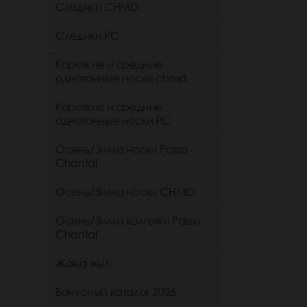
Следики CHMD
Следики РС
Короткие и средние
однотонные носки chmd
Короткие и средние
однотонные носки PC
Осень/Зима носки Passo
Chantal
Осень/Зима носки CHMD
Осень/Зима колготки Passo
Chantal
Жаңа жыл
Бонусный каталог 2026