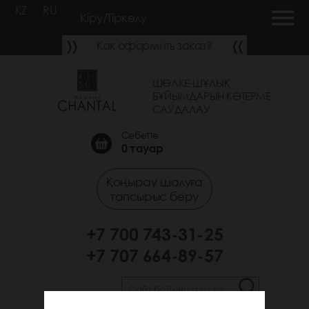
KZ
RU
Кіру/Тіркелу
Как оформить заказ?
ШӨЛКЕ-ШҰЛЫҚ
БҰЙЫМДАРЫН КӨТЕРМЕ
САУДАЛАУ
Себетте
0
тауар
Қоңырау шалуға
тапсырыс беру
+7 700 743-31-25
+7 707 664-89-57