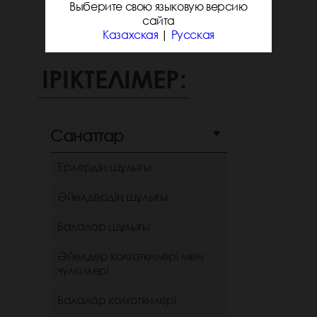
Выберите свою языковую версию
сайта
Казахская
|
Русская
ІРІКТЕЛІМЕР:
Санаттар
Ерлердің шұлығы
Әйелдердің шұлығы
Балалар шұлығы
Әйелдер колготкилері мен
чулкилері
Балалар колготкилері