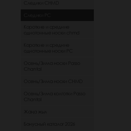
Следики CHMD
Следики РС
Короткие и средние
однотонные носки chmd
Короткие и средние
однотонные носки PC
Осень/Зима носки Passo
Chantal
Осень/Зима носки CHMD
Осень/Зима колготки Passo
Chantal
Жаңа жыл
Бонусный каталог 2026