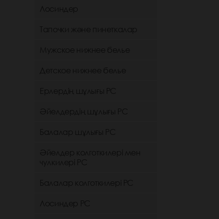
Лосиндер
Тапочки және пинеткалар
Мужское нижнее белье
Детское нижнее белье
Ерлердің шұлығы РС
Әйелдердің шұлығы РС
Балалар шұлығы РС
Әйелдер колготкилері мен
чулкилері РС
Балалар колготкилері РС
Лосиндер РС