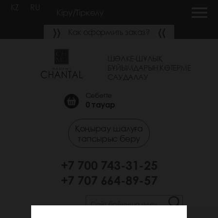
KZ
RU
Кіру/Тіркелу
Как оформить заказ?
ШӨЛКЕ-ШҰЛЫҚ
БҰЙЫМДАРЫН КӨТЕРМЕ
САУДАЛАУ
Себетте
0
тауар
Қоңырау шалуға
тапсырыс беру
+7 700 743-31-25
+7 707 664-89-57