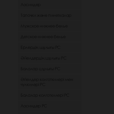
Лосиндер
Тапочки және пинеткалар
Мужское нижнее белье
Детское нижнее белье
Ерлердің шұлығы РС
Әйелдердің шұлығы РС
Балалар шұлығы РС
Әйелдер колготкилері мен
чулкилері РС
Балалар колготкилері РС
Лосиндер РС