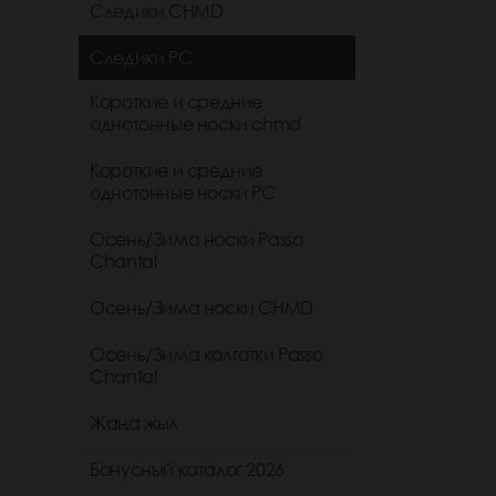
Следики CHMD
Следики РС
Короткие и средние
однотонные носки chmd
Короткие и средние
однотонные носки PC
Осень/Зима носки Passo
Chantal
Осень/Зима носки CHMD
Осень/Зима колготки Passo
Chantal
Жаңа жыл
Бонусный каталог 2026