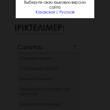
Выберите свою языковую версию
сайта
Казахская
|
Русская
ІРІКТЕЛІМЕР:
Санаттар
Ерлердің шұлығы
Әйелдердің шұлығы
Балалар шұлығы
Әйелдер колготкилері мен
чулкилері
Балалар колготкилері