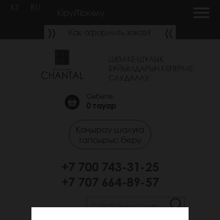
KZ
RU
Кіру/Тіркелу
Как оформить заказ?
ШӨЛКЕ-ШҰЛЫҚ
БҰЙЫМДАРЫН КӨТЕРМЕ
САУДАЛАУ
Себетте
0
тауар
Қоңырау шалуға
тапсырыс беру
+7 700 743-31-25
+7 707 664-89-57