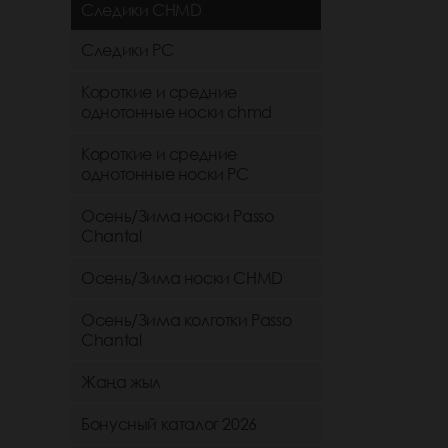
Следики CHMD
Следики РС
Короткие и средние
однотонные носки chmd
Короткие и средние
однотонные носки PC
Осень/Зима носки Passo
Chantal
Осень/Зима носки CHMD
Осень/Зима колготки Passo
Chantal
Жаңа жыл
Бонусный каталог 2026