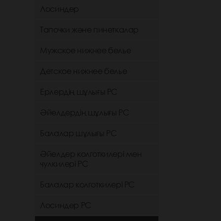
Лосиндер
Тапочки және пинеткалар
Мужское нижнее белье
Детское нижнее белье
Ерлердің шұлығы РС
Әйелдердің шұлығы РС
Балалар шұлығы РС
Әйелдер колготкилері мен
чулкилері РС
Балалар колготкилері РС
Лосиндер РС