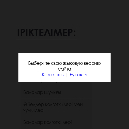
ІРІКТЕЛІМЕР:
Санаттар
Выберите свою языковую версию
Ерлердің шұлығы
сайта
Казахская
|
Русская
Әйелдердің шұлығы
Балалар шұлығы
Әйелдер колготкилері мен
чулкилері
Балалар колготкилері