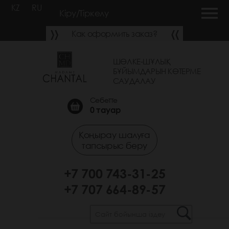
KZ
RU
Кіру/Тіркелу
Как оформить заказ?
ШӨЛКЕ-ШҰЛЫҚ
БҰЙЫМДАРЫН КӨТЕРМЕ
САУДАЛАУ
Себетте
0
тауар
Қоңырау шалуға
тапсырыс беру
+7 700 743-31-25
+7 707 664-89-57