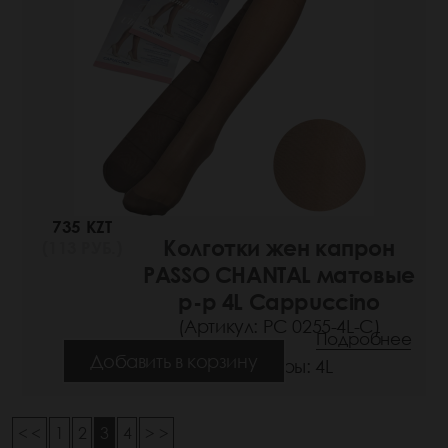
735 KZT
Колготки жен капрон
(113 РУБ.)
PASSO CHANTAL матовые
р-р 4L Cappuccino
(Артикул: РС 0255-4L-C)
Подробнее
Добавить в корзину
Размеры: 4L
< <
1
2
3
4
> >