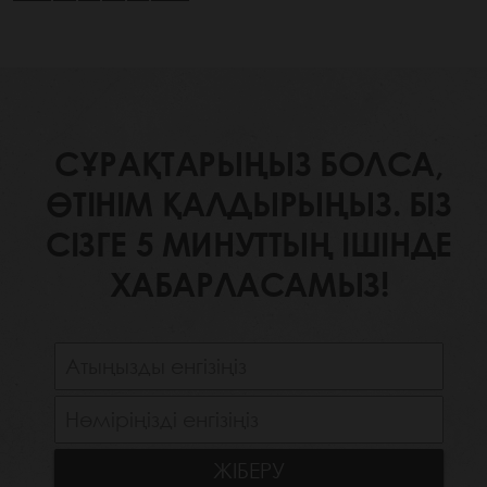
СҰРАҚТАРЫҢЫЗ БОЛСА,
ӨТІНІМ ҚАЛДЫРЫҢЫЗ. БІЗ
СІЗГЕ 5 МИНУТТЫҢ ІШІНДЕ
ХАБАРЛАСАМЫЗ!