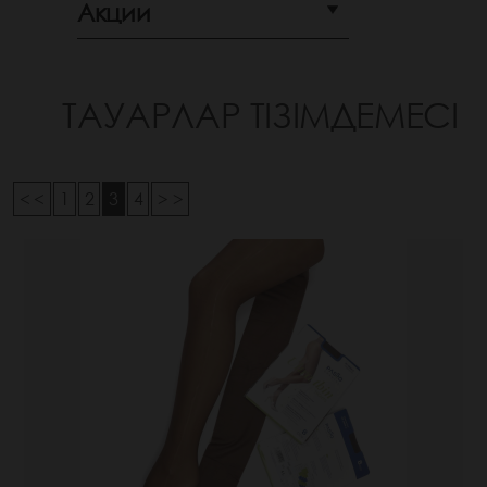
Акции
ТАУАРЛАР ТІЗІМДЕМЕСІ
< <
1
2
3
4
> >