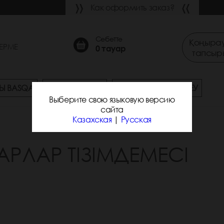
Как оформить заказ?
Себетте
Қоңырау
ЕРМЕ
0
тауар
тапсыр
Ы BASQA
СҰРАҚ-ЖАУАП
ЖЕТКІЗУ ЖӘНЕ ТӨЛЕУ
Выберите свою языковую версию
сайта
Казахская
|
Русская
АРЛАР ТІЗІМДЕМЕСІ