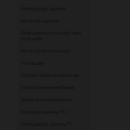
Әйелдердің шұлығы
Балалар шұлығы
Әйелдер колготкилері мен
чулкилері
Балалар колготкилері
Лосиндер
Тапочки және пинеткалар
Мужское нижнее белье
Детское нижнее белье
Ерлердің шұлығы РС
Әйелдердің шұлығы РС