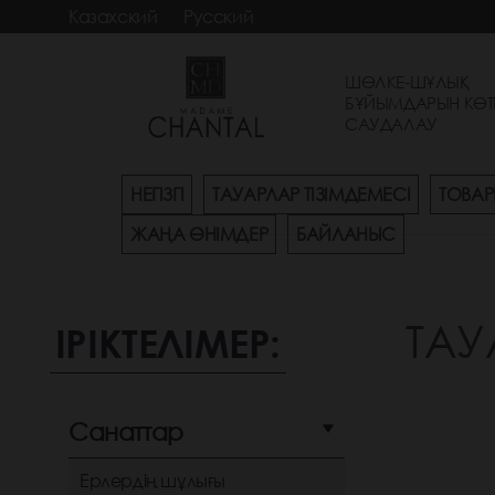
Казахский
Русский
ШӨЛКЕ-ШҰЛЫҚ
БҰЙЫМДАРЫН КӨТ
САУДАЛАУ
НЕГІЗГІ
ТАУАРЛАР ТІЗІМДЕМЕСІ
ТОВАР
ЖАҢА ӨНІМДЕР
БАЙЛАНЫС
ТАУ
ІРІКТЕЛІМЕР:
Санаттар
Ерлердің шұлығы