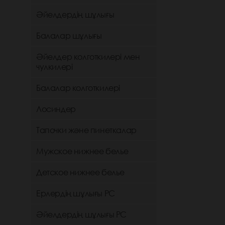
Әйелдердің шұлығы
Балалар шұлығы
Әйелдер колготкилері мен
чулкилері
Балалар колготкилері
Лосиндер
Тапочки және пинеткалар
Мужское нижнее белье
Детское нижнее белье
Ерлердің шұлығы РС
Әйелдердің шұлығы РС