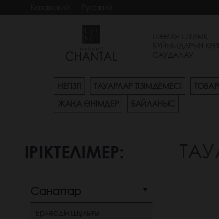
Казахский
Русский
ШӨЛКЕ-ШҰЛЫҚ
БҰЙЫМДАРЫН КӨТ
САУДАЛАУ
НЕГІЗГІ
ТАУАРЛАР ТІЗІМДЕМЕСІ
ТОВАР
ЖАҢА ӨНІМДЕР
БАЙЛАНЫС
ТАУ
ІРІКТЕЛІМЕР:
Санаттар
Ерлердің шұлығы