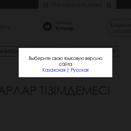
Как оформить заказ?
Себетте
Қоңырау
ЕРМЕ
0
тауар
тапсыр
Ы BASQA
СҰРАҚ-ЖАУАП
ЖЕТКІЗУ ЖӘНЕ ТӨЛЕУ
Выберите свою языковую версию
сайта
Казахская
|
Русская
АРЛАР ТІЗІМДЕМЕСІ