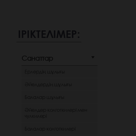
ІРІКТЕЛІМЕР:
Санаттар
Ерлердің шұлығы
Әйелдердің шұлығы
Балалар шұлығы
Әйелдер колготкилері мен
чулкилері
Балалар колготкилері