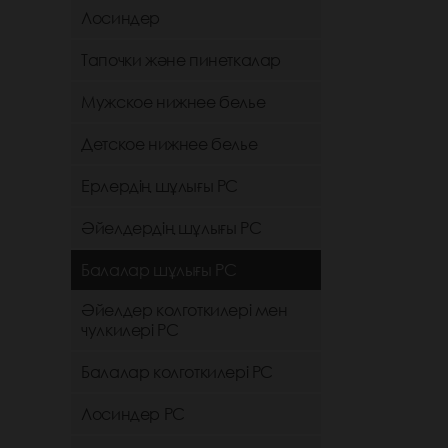
Лосиндер
Тапочки және пинеткалар
Мужское нижнее белье
Детское нижнее белье
Ерлердің шұлығы РС
Әйелдердің шұлығы РС
Балалар шұлығы РС
Әйелдер колготкилері мен
чулкилері РС
Балалар колготкилері РС
Лосиндер РС