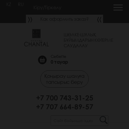
KZ
RU
Кіру/Тіркелу
Как оформить заказ?
ШӨЛКЕ-ШҰЛЫҚ
БҰЙЫМДАРЫН КӨТЕРМЕ
САУДАЛАУ
Себетте
0
тауар
Қоңырау шалуға
тапсырыс беру
+7 700 743-31-25
+7 707 664-89-57