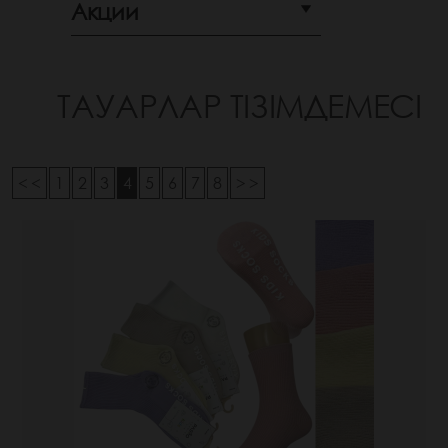
Акции
ТАУАРЛАР ТІЗІМДЕМЕСІ
< <
1
2
3
4
5
6
7
8
> >