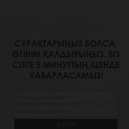
СҰРАҚТАРЫҢЫЗ БОЛСА,
ӨТІНІМ ҚАЛДЫРЫҢЫЗ. БІЗ
СІЗГЕ 5 МИНУТТЫҢ ІШІНДЕ
ХАБАРЛАСАМЫЗ!