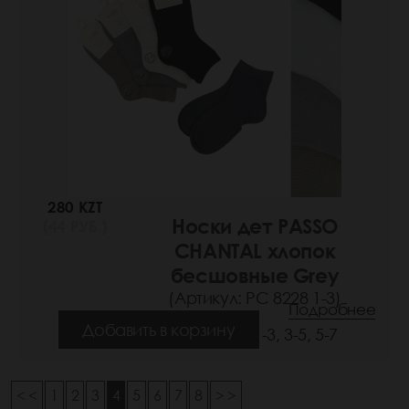
280 KZT
Носки дет PASSO
(44 РУБ.)
CHANTAL хлопок
бесшовные Grey
(Артикул: РС 8228 1-3)
Подробнее
Добавить в корзину
Размеры: 1-3, 3-5, 5-7
< <
1
2
3
4
5
6
7
8
> >