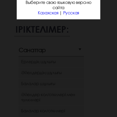
Выберите свою языковую версию
сайта
Казахская
|
Русская
ІРІКТЕЛІМЕР:
Санаттар
Ерлердің шұлығы
Әйелдердің шұлығы
Балалар шұлығы
Әйелдер колготкилері мен
чулкилері
Балалар колготкилері