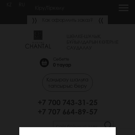
KZ
RU
Кіру/Тіркелу
Как оформить заказ?
ШӨЛКЕ-ШҰЛЫҚ
БҰЙЫМДАРЫН КӨТЕРМЕ
САУДАЛАУ
Себетте
0
тауар
Қоңырау шалуға
тапсырыс беру
+7 700 743-31-25
+7 707 664-89-57