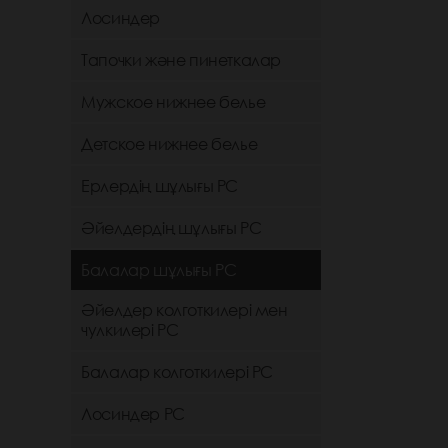
Лосиндер
Тапочки және пинеткалар
Мужское нижнее белье
Детское нижнее белье
Ерлердің шұлығы РС
Әйелдердің шұлығы РС
Балалар шұлығы РС
Әйелдер колготкилері мен
чулкилері РС
Балалар колготкилері РС
Лосиндер РС