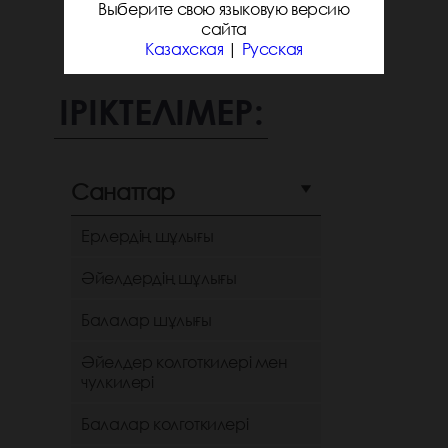
Выберите свою языковую версию
сайта
Казахская
|
Русская
ІРІКТЕЛІМЕР:
Санаттар
Ерлердің шұлығы
Әйелдердің шұлығы
Балалар шұлығы
Әйелдер колготкилері мен
чулкилері
Балалар колготкилері