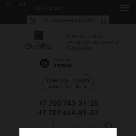
KZ
RU
Кіру/Тіркелу
Как оформить заказ?
ШӨЛКЕ-ШҰЛЫҚ
БҰЙЫМДАРЫН КӨТЕРМЕ
САУДАЛАУ
Себетте
0
тауар
Қоңырау шалуға
тапсырыс беру
+7 700 743-31-25
+7 707 664-89-57