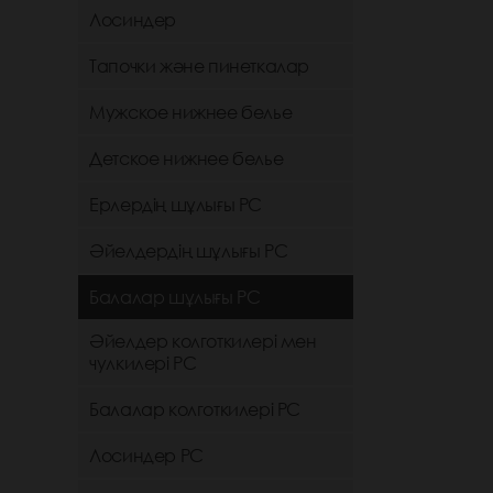
Лосиндер
Тапочки және пинеткалар
Мужское нижнее белье
Детское нижнее белье
Ерлердің шұлығы РС
Әйелдердің шұлығы РС
Балалар шұлығы РС
Әйелдер колготкилері мен
чулкилері РС
Балалар колготкилері РС
Лосиндер РС