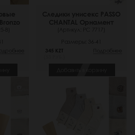
овые
Следики унисекс PASSO
Bronzo
CHANTAL Орнамент
5-B)
(Артикул: РС 7717)
41
Размеры: 36-41
одробнее
345 KZT
Подробнее
(53 РУБ.)
зину
Добавить в корзину