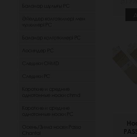
(31 РУБ
Балалар шұлығы РС
Д
Әйелдер колготкилері мен
чулкилері РС
Балалар колготкилері РС
Лосиндер РС
Следики CHMD
Следики РС
Короткие и средние
однотонные носки chmd
Короткие и средние
однотонные носки PC
Но
Осень/Зима носки Passo
PAS
Chantal