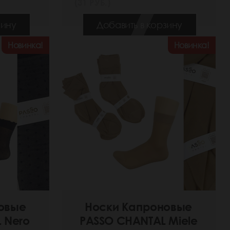
(31 РУБ.)
зину
Добавить в корзину
Новинка!
Новинка!
овые
Носки Капроновые
 Nero
PASSO CHANTAL Miele