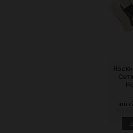
Носки
Сет
H
(
410 K
(63 РУБ
Д