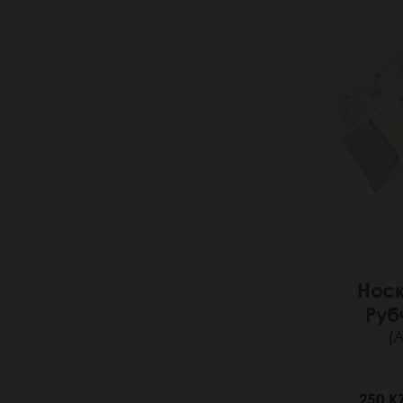
Нос
Руб
(
250 K