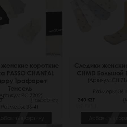
 женские короткие
Следики женски
ка PASSO CHANTAL
CHMD Большой 
appy Трафарет
(Артикул: СН 71
Тенсель
Размеры: 36-
Артикул: РС 7702)
ZT
Подробнее
240 KZT
П
.)
(37 РУБ.)
Размеры: 36-41
обавить в корзину
Добавить в кор