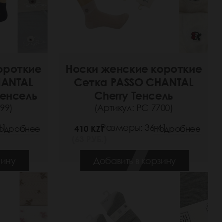
ороткие
Носки женские короткие
HANTAL
Сетка PASSO CHANTAL
Тенсель
Cherry Тенсель
99)
(Артикул: РС 7700)
41
Размеры: 36-41
одробнее
410 KZT
Подробнее
(63 РУБ.)
зину
Добавить в корзину