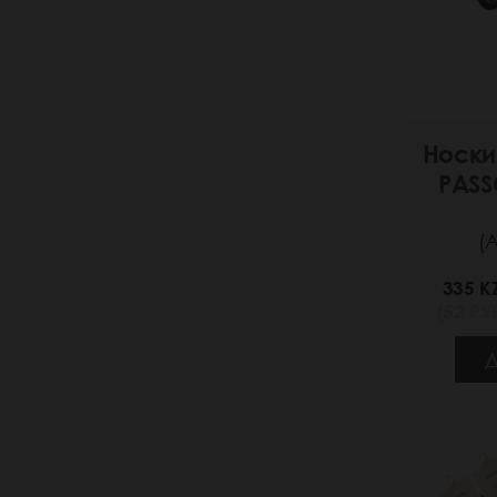
Носки
PASS
(
335 K
(52 РУБ
Д