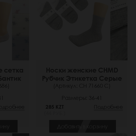
е сетка
Носки женские CHMD
Бантик
Рубчик Этикетка Серые
686)
(Артикул: СН 71660 С)
41
Размеры: 36-41
одробнее
285 KZT
Подробнее
(44 РУБ.)
зину
Добавить в корзину