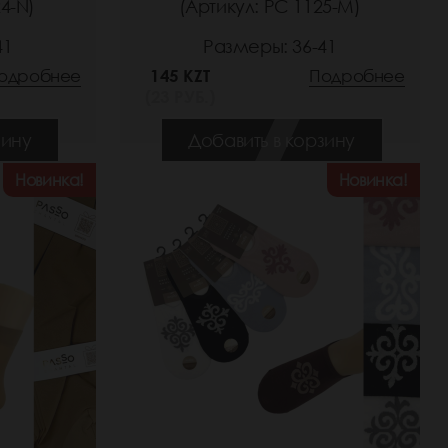
4-N)
(Артикул: РС 1125-M)
41
Размеры: 36-41
одробнее
145 KZT
Подробнее
(23 РУБ.)
зину
Добавить в корзину
Новинка!
Новинка!