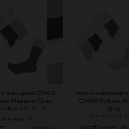
ки жен длин CHMD
Носки женские 
чик Меланж Grey
CHMD Рубчик М
Артикул: СН 71671 )
Grey
(Артикул: СН 71
Размеры: 36-41
Размеры: 36-
ZT
Подробнее
240 KZT
П