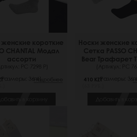
 женские короткие
Носки женские к
O CHANTAL Модал
Сетка PASSO C
ассорти
Bear Трафарет 
Артикул: РС 7298 Р)
(Артикул: РС 76
Размеры: 36-41
Размеры: 36-
ZT
Подробнее
410 KZT
П
.)
(63 РУБ.)
обавить в корзину
Добавить в кор