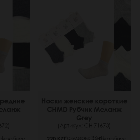
средние
Носки женские короткие
еланж
CHMD Рубчик Меланж
Grey
672)
(Артикул: СН 71673)
41
Размеры: 36-41
одробнее
220 KZT
Подробнее