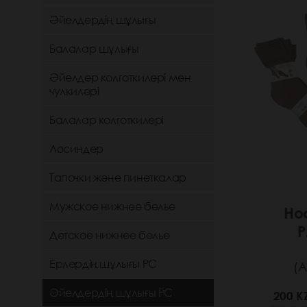
Әйелдердің шұлығы
Балалар шұлығы
Әйелдер колготкилері мен
чулкилері
Балалар колготкилері
Лосиндер
Тапочки және пинеткалар
Мужское нижнее белье
Но
P
Детское нижнее белье
Ерлердің шұлығы РС
(А
Әйелдердің шұлығы РС
200 K