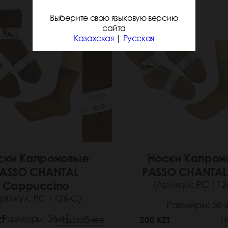
Выберите свою языковую версию
сайта
Казахская
|
Русская
ски Капроновые
Носки Капрон
ASSO CHANTAL
PASSO CHANTAL
Cappuccino
(Артикул: РС 112
ртикул: РС 1126-C)
Размеры: 36-
Размеры: 36-41
ZT
Подробнее
200 KZT
П