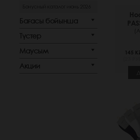
Бонусный каталог июнь 2026
Но
Бағасы бойынша
PAS
(А
Түстер
Маусым
145 K
(23 РУБ
Акции
Д