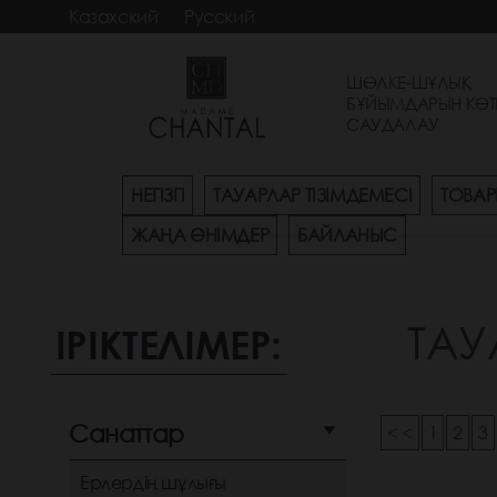
Казахский
Русский
ШӨЛКЕ-ШҰЛЫҚ
БҰЙЫМДАРЫН КӨТ
САУДАЛАУ
НЕГІЗГІ
ТАУАРЛАР ТІЗІМДЕМЕСІ
ТОВАР
ЖАҢА ӨНІМДЕР
БАЙЛАНЫС
ТАУ
ІРІКТЕЛІМЕР:
Санаттар
< <
1
2
3
Ерлердің шұлығы