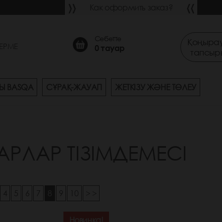
Как оформить заказ?
Себетте
Қоңырау
ЕРМЕ
0
тауар
тапсыр
Ы BASQA
СҰРАҚ-ЖАУАП
ЖЕТКІЗУ ЖӘНЕ ТӨЛЕУ
АРЛАР ТІЗІМДЕМЕСІ
4
5
6
7
8
9
10
> >
Новинка!