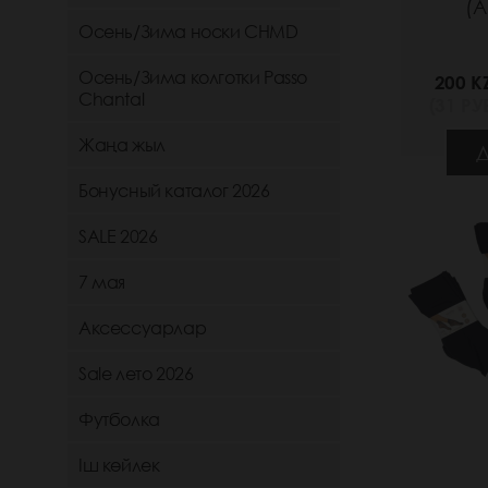
(А
Осень/Зима носки CHMD
Осень/Зима колготки Passo
200 K
Chantal
(31 РУБ
Жаңа жыл
Д
Бонусный каталог 2026
SALE 2026
7 мая
Аксессуарлар
Sale лето 2026
Футболка
Іш көйлек